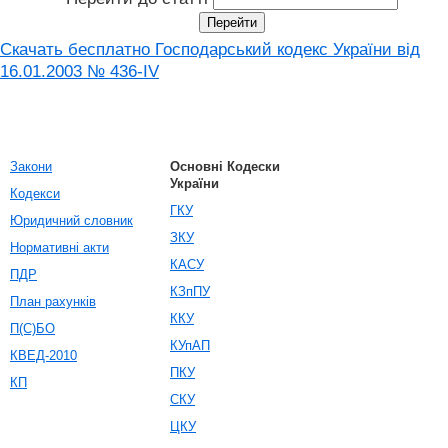
Скачать бесплатно Господарський кодекс України від
16.01.2003 № 436-IV
Закони
Основні Кодески
України
Кодекси
ГКУ
Юридичний словник
ЗКУ
Нормативні акти
КАСУ
ПДР
КЗпПУ
План рахунків
ККУ
П(С)БО
КУпАП
КВЕД-2010
ПКУ
КП
СКУ
ЦКУ