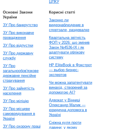
ЦПКУ
Основні Закони
Корисні статті
України
Законно ли
ЗУ Про банкрутство
видеонаблюдение в
спортзале, раздевалке
ЗУ Про виконавче
провадження
Квартальна звітність
ФОП у 2026: що змінив
ЗУ Про відпустки
Закон №4536-IX і як
адаптувати облікову
ЗУ Про державну
систему
службу
HP EliteBook в Фокстрот
ЗУ Про
— выбор бизнес-
загальнообов'язкове
экспертов
державне пенсійне
страхування
Чи можна запатентувати
винахід, створений за
ЗУ Про зайнятість
допомогою AI?
населення
Адвокат у Вінниці
ЗУ Про міліцію
Олександр Малик —
ЗУ Про місцеве
юридична допомога в
самоврядування в
Україні
Україні
Сніжна куля проти
ЗУ Про охорону праці
лавини: у якому