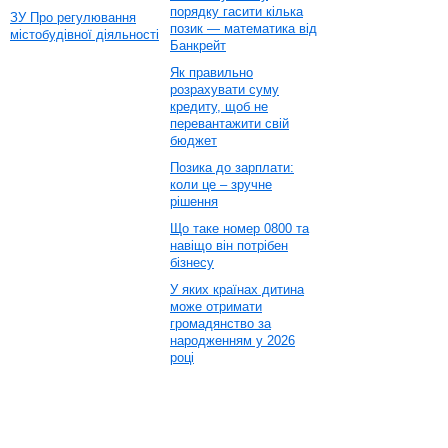
порядку гасити кілька
ЗУ Про регулювання
позик — математика від
містобудівної діяльності
Банкрейт
Як правильно
розрахувати суму
кредиту, щоб не
перевантажити свій
бюджет
Позика до зарплати:
коли це – зручне
рішення
Що таке номер 0800 та
навіщо він потрібен
бізнесу
У яких країнах дитина
може отримати
громадянство за
народженням у 2026
році