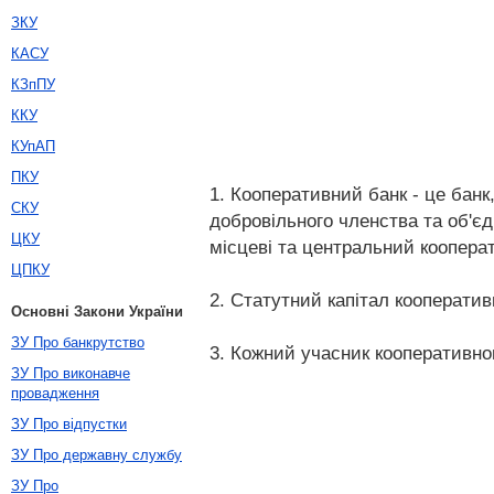
ЗКУ
КАСУ
КЗпПУ
ККУ
КУпАП
ПКУ
1. Кооперативний банк - це бан
СКУ
добровільного членства та об'єд
ЦКУ
місцеві та центральний кооперат
ЦПКУ
2. Статутний капітал кооператив
Основні Закони України
ЗУ Про банкрутство
3. Кожний учасник кооперативног
ЗУ Про виконавче
провадження
ЗУ Про відпустки
ЗУ Про державну службу
ЗУ Про