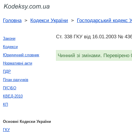
Головна
>
Кодекси України
>
Господарський кодекс У
Ст. 338 ГКУ від 16.01.2003 № 436
Закони
Кодекси
Чинний зі змінами. Перевірено 
Юридичний словник
Нормативні акти
ПДР
План рахунків
П(С)БО
КВЕД-2010
КП
Основні Кодески України
ГКУ