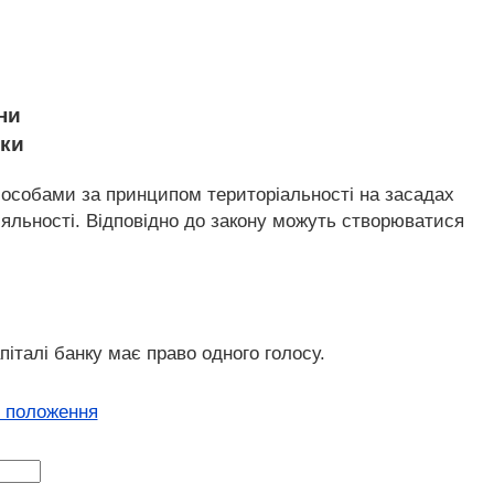
ни
нки
и особами за принципом територіальності на засадах
іяльності. Відповідно до закону можуть створюватися
піталі банку має право одного голосу.
і положення