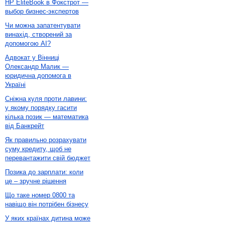
HP EliteBook в Фокстрот —
выбор бизнес-экспертов
Чи можна запатентувати
винахід, створений за
допомогою AI?
Адвокат у Вінниці
Олександр Малик —
юридична допомога в
Україні
Сніжна куля проти лавини:
у якому порядку гасити
кілька позик — математика
від Банкрейт
Як правильно розрахувати
суму кредиту, щоб не
перевантажити свій бюджет
Позика до зарплати: коли
це – зручне рішення
Що таке номер 0800 та
навіщо він потрібен бізнесу
У яких країнах дитина може