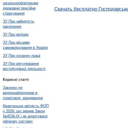
загальнообов'язкове
державне пенсійне
Скачать бесплатно Господарськи
страхування
ЗУ Про зайнятість
населення
ЗУ Про міліцію
ЗУ Про місцеве
самоврядування в Україні
ЗУ Про охорону праці
ЗУ Про регулювання
містобудівної діяльності
Корисні статті
Законно ли
видеонаблюдение в
спортзале, раздевалке
Квартальна звітність ФОП
у 2026: що змінив Закон
№4536-IX і як адаптувати
облікову систему