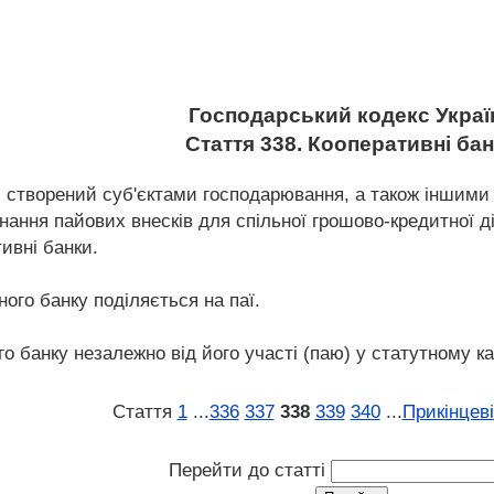
Господарський кодекс Украї
Стаття 338. Кооперативні ба
к, створений суб'єктами господарювання, а також іншим
нання пайових внесків для спільної грошово-кредитної д
ивні банки.
ного банку поділяється на паї.
о банку незалежно від його участі (паю) у статутному ка
Стаття
1
...
336
337
338
339
340
...
Прикінцев
Перейти до статті