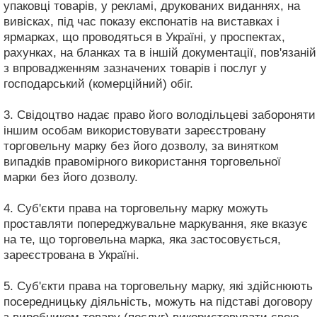
упаковці товарів, у рекламі, друкованих виданнях, на
вивісках, під час показу експонатів на виставках і
ярмарках, що проводяться в Україні, у проспектах,
рахунках, на бланках та в іншій документації, пов'язаній
з впровадженням зазначених товарів і послуг у
господарський (комерційний) обіг.
3. Свідоцтво надає право його володільцеві забороняти
іншим особам використовувати зареєстровану
торговельну марку без його дозволу, за винятком
випадків правомірного використання торговельної
марки без його дозволу.
4. Суб'єкти права на торговельну марку можуть
проставляти попереджувальне маркування, яке вказує
на те, що торговельна марка, яка застосовується,
зареєстрована в Україні.
5. Суб'єкти права на торговельну марку, які здійснюють
посередницьку діяльність, можуть на підставі договору