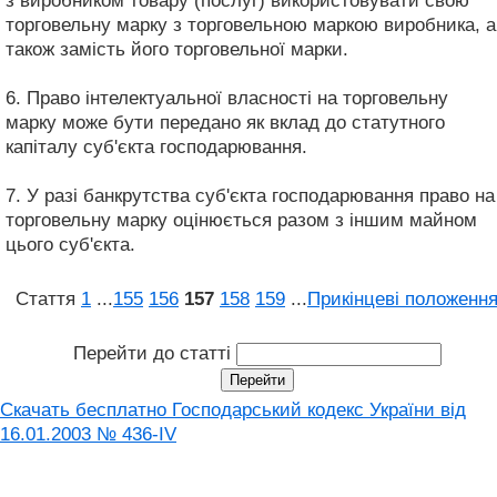
з виробником товару (послуг) використовувати свою
торговельну марку з торговельною маркою виробника, а
також замість його торговельної марки.
6. Право інтелектуальної власності на торговельну
марку може бути передано як вклад до статутного
капіталу суб'єкта господарювання.
7. У разі банкрутства суб'єкта господарювання право на
торговельну марку оцінюється разом з іншим майном
цього суб'єкта.
Стаття
1
...
155
156
157
158
159
...
Прикінцеві положенн
Перейти до статті
Скачать бесплатно Господарський кодекс України від
16.01.2003 № 436-IV