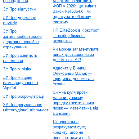
провадження
Квартальна звітність
ФОП у 2026: що змінив
ЗУ Про відпустки
Закон №4536-IX і як
адаптувати облікову
ЗУ Про державну
систему
службу
HP EliteBook в Фокстрот
ЗУ Про
— выбор бизнес-
загальнообов'язкове
экспертов
державне пенсійне
страхування
Чи можна запатентувати
винахід, створений за
ЗУ Про зайнятість
допомогою AI?
населення
Адвокат у Вінниці
ЗУ Про міліцію
Олександр Малик —
ЗУ Про місцеве
юридична допомога в
самоврядування в
Україні
Україні
Сніжна куля проти
ЗУ Про охорону праці
лавини: у якому
порядку гасити кілька
ЗУ Про регулювання
позик — математика від
містобудівної діяльності
Банкрейт
Як правильно
розрахувати суму
кредиту, щоб не
перевантажити свій