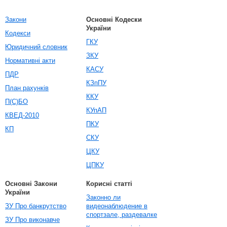
Закони
Основні Кодески
України
Кодекси
ГКУ
Юридичний словник
ЗКУ
Нормативні акти
КАСУ
ПДР
КЗпПУ
План рахунків
ККУ
П(С)БО
КУпАП
КВЕД-2010
ПКУ
КП
СКУ
ЦКУ
ЦПКУ
Основні Закони
Корисні статті
України
Законно ли
ЗУ Про банкрутство
видеонаблюдение в
спортзале, раздевалке
ЗУ Про виконавче