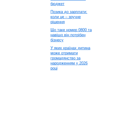
бюджет
Позика до зарплати:
коли це – зручне
рішення
Що таке номер 0800 та
навіщо він потрібен
бізнесу
У яких країнах дитина
може отримати
громадянство за
народженням у 2026
році