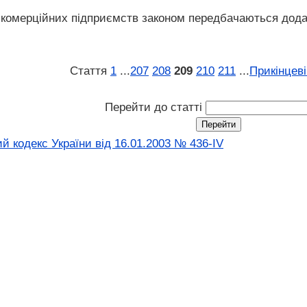
комерційних підприємств законом передбачаються додатко
Стаття
1
...
207
208
209
210
211
...
Прикінцев
Перейти до статті
й кодекс України від 16.01.2003 № 436-IV