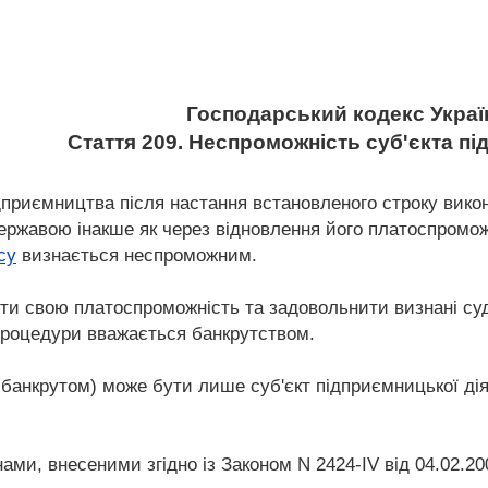
Господарський кодекс Украї
Стаття 209. Неспроможність суб'єкта п
підприємництва після настання встановленого строку вик
ржавою інакше як через відновлення його платоспроможн
су
визнається неспроможним.
ити свою платоспроможність та задовольнити визнані су
 процедури вважається банкрутством.
- банкрутом) може бути лише суб'єкт підприємницької ді
інами, внесеними згідно із Законом N 2424-IV від 04.02.20