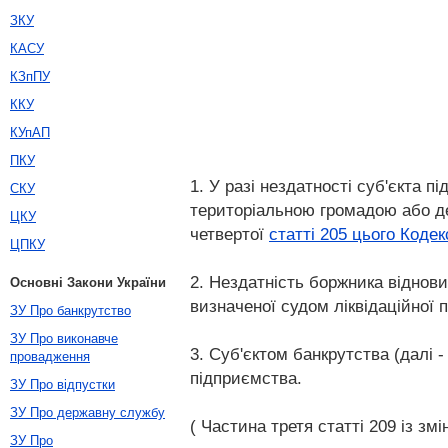
ЗКУ
КАСУ
КЗпПУ
ККУ
КУпАП
ПКУ
1. У разі нездатності суб'єкта 
СКУ
територіальною громадою або де
ЦКУ
четвертої
статті 205 цього Кодек
ЦПКУ
2. Нездатність боржника віднов
Основні Закони України
визначеної судом ліквідаційної
ЗУ Про банкрутство
ЗУ Про виконавче
3. Суб'єктом банкрутства (далі 
провадження
підприємства.
ЗУ Про відпустки
ЗУ Про державну службу
( Частина третя статті 209 із зм
ЗУ Про