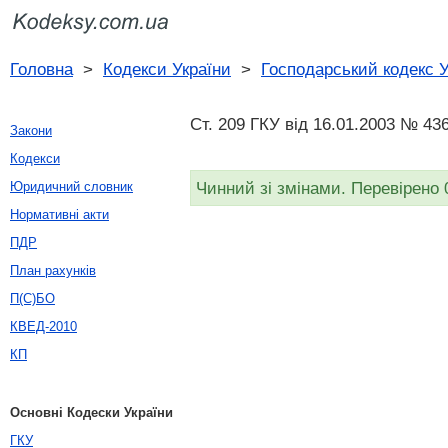
Головна
>
Кодекси України
>
Господарський кодекс У
Ст. 209 ГКУ від 16.01.2003 № 436
Закони
Кодекси
Чинний зі змінами. Перевірено 
Юридичний словник
Нормативні акти
ПДР
План рахунків
П(С)БО
КВЕД-2010
КП
Основні Кодески України
ГКУ