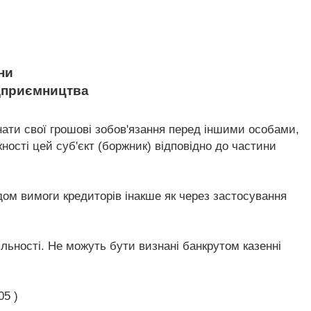
ни
ідприємництва
онати свої грошові зобов'язання перед іншими особами,
ості цей суб'єкт (боржник) відповідно до частини
дом вимоги кредиторів інакше як через застосування
яльності. Не можуть бути визнані банкрутом казенні
05 )