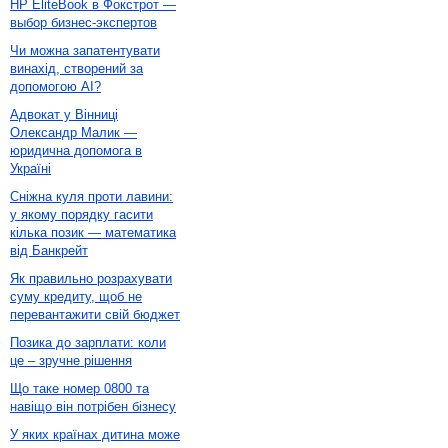
HP EliteBook в Фокстрот —
выбор бизнес-экспертов
Чи можна запатентувати
винахід, створений за
допомогою AI?
Адвокат у Вінниці
Олександр Малик —
юридична допомога в
Україні
Сніжна куля проти лавини:
у якому порядку гасити
кілька позик — математика
від Банкрейт
Як правильно розрахувати
суму кредиту, щоб не
перевантажити свій бюджет
Позика до зарплати: коли
це – зручне рішення
Що таке номер 0800 та
навіщо він потрібен бізнесу
У яких країнах дитина може