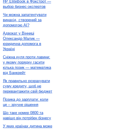
HP EliteBook в Фокстрот —
выбор бизнес-экспертов
Чи можна запатентувати
винахід, створений за
допомогою AI?
Адвокат у Вінниці
Олександр Малик —
юридична допомога в
Україні
Сніжна куля проти лавини:
у якому порядку гасити
кілька позик — математика
від Банкрейт
Як правильно розрахувати
суму кредиту, щоб не
перевантажити свій бюджет
Позика до зарплати: коли
це – зручне рішення
Що таке номер 0800 та
навіщо він потрібен бізнесу
У яких країнах дитина може