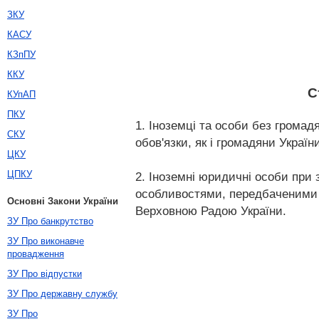
ЗКУ
КАСУ
КЗпПУ
ККУ
С
КУпАП
ПКУ
1. Іноземці та особи без громад
СКУ
обов'язки, як і громадяни Украї
ЦКУ
ЦПКУ
2. Іноземні юридичні особи при з
особливостями, передбаченими ц
Основні Закони України
Верховною Радою України.
ЗУ Про банкрутство
ЗУ Про виконавче
провадження
ЗУ Про відпустки
ЗУ Про державну службу
ЗУ Про