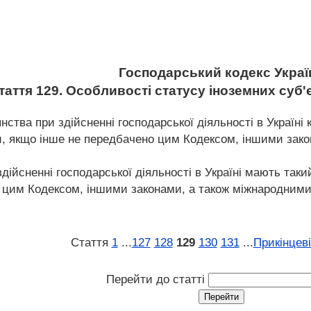
Господарський кодекс Украї
таття 129. Особливості статусу іноземних суб
янства при здійсненні господарської діяльності в Україн
ни, якщо інше не передбачено цим Кодексом, іншими зак
дійсненні господарської діяльності в Україні мають таки
им Кодексом, іншими законами, а також міжнародними д
Стаття
1
...
127
128
129
130
131
...
Прикінцев
Перейти до статті