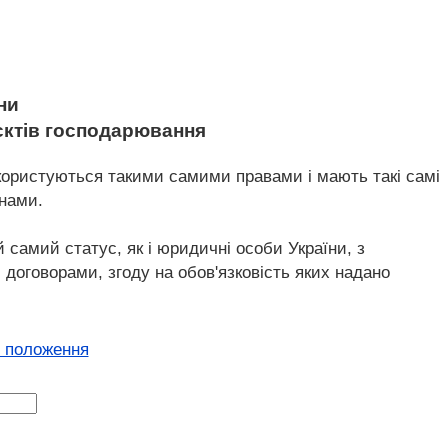
ни
'єктів господарювання
і користуються такими самими правами і мають такі самі
онами.
й самий статус, як і юридичні особи України, з
оговорами, згоду на обов'язковість яких надано
і положення