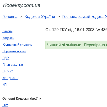
Головна
>
Кодекси України
>
Господарський кодекс У
Ст. 129 ГКУ від 16.01.2003 № 436
Закони
Кодекси
Чинний зі змінами. Перевірено 
Юридичний словник
Нормативні акти
ПДР
План рахунків
П(С)БО
КВЕД-2010
КП
Основні Кодески України
ГКУ