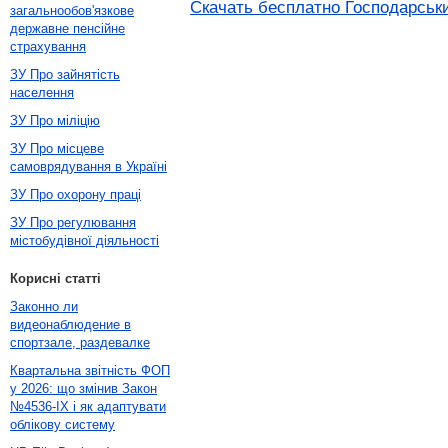
Скачать бесплатно Господарськи
загальнообов'язкове
державне пенсійне
страхування
ЗУ Про зайнятість
населення
ЗУ Про міліцію
ЗУ Про місцеве
самоврядування в Україні
ЗУ Про охорону праці
ЗУ Про регулювання
містобудівної діяльності
Корисні статті
Законно ли
видеонаблюдение в
спортзале, раздевалке
Квартальна звітність ФОП
у 2026: що змінив Закон
№4536-IX і як адаптувати
облікову систему