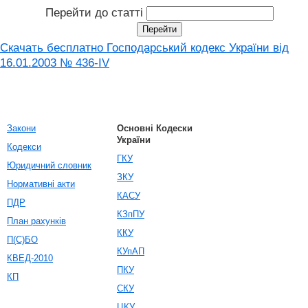
Перейти до статті
Скачать бесплатно Господарський кодекс України від
16.01.2003 № 436-IV
Закони
Основні Кодески
України
Кодекси
ГКУ
Юридичний словник
ЗКУ
Нормативні акти
КАСУ
ПДР
КЗпПУ
План рахунків
ККУ
П(С)БО
КУпАП
КВЕД-2010
ПКУ
КП
СКУ
ЦКУ