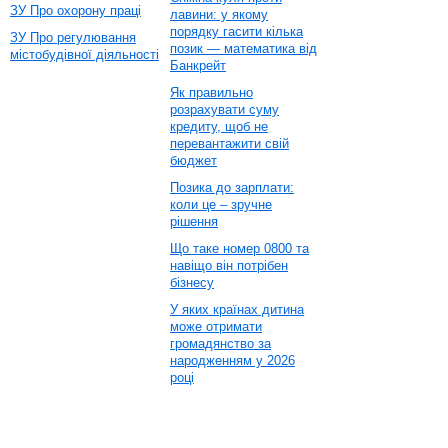
ЗУ Про охорону праці
лавини: у якому
порядку гасити кілька
ЗУ Про регулювання
позик — математика від
містобудівної діяльності
Банкрейт
Як правильно
розрахувати суму
кредиту, щоб не
перевантажити свій
бюджет
Позика до зарплати:
коли це – зручне
рішення
Що таке номер 0800 та
навіщо він потрібен
бізнесу
У яких країнах дитина
може отримати
громадянство за
народженням у 2026
році