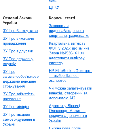
ЦПКУ
Основні Закони
Корисні статті
України
Законно ли
ЗУ Про банкрутство
видеонаблюдение в
спортзале, раздевалке
ЗУ Про виконавче
провадження
Квартальна звітність
ФОП у 2026: що змінив
ЗУ Про відпустки
Закон №4536-IX і як
адаптувати облікову
ЗУ Про державну
систему
службу
HP EliteBook в Фокстрот
ЗУ Про
— выбор бизнес-
загальнообов'язкове
экспертов
державне пенсійне
страхування
Чи можна запатентувати
винахід, створений за
ЗУ Про зайнятість
допомогою AI?
населення
Адвокат у Вінниці
ЗУ Про міліцію
Олександр Малик —
ЗУ Про місцеве
юридична допомога в
самоврядування в
Україні
Україні
Сніжна куля проти