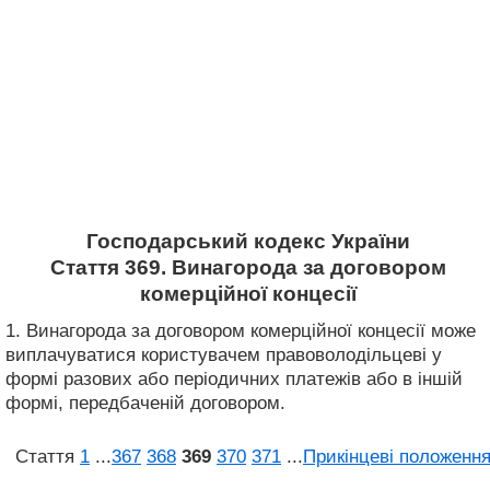
Господарський кодекс України
Стаття 369. Винагорода за договором
комерційної концесії
1. Винагорода за договором комерційної концесії може
виплачуватися користувачем правоволодільцеві у
формі разових або періодичних платежів або в іншій
формі, передбаченій договором.
Стаття
1
...
367
368
369
370
371
...
Прикінцеві положенн