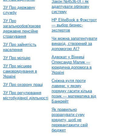
Закон №4536-IX і як
адаптувати облікову
ЗУ Про державну
систему
службу
HP EliteBook в Фокстрот
ЗУ Про
— выбор бизнес-
загальнообов'язкове
экспертов
державне пенсійне
страхування
Чи можна запатентувати
винахід, створений за
ЗУ Про зайнятість
допомогою AI?
населення
Адвокат у Вінниці
ЗУ Про міліцію
Олександр Малик —
ЗУ Про місцеве
юридична допомога в
самоврядування в
Україні
Україні
Сніжна куля проти
ЗУ Про охорону праці
лавини: у якому
порядку гасити кілька
ЗУ Про регулювання
позик — математика від
містобудівної діяльності
Банкрейт
Як правильно
розрахувати суму
кредиту, щоб не
перевантажити свій
бюджет