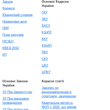
Закони
Основні Кодески
України
Кодекси
ГКУ
Юридичний словник
ЗКУ
Нормативні акти
КАСУ
ПДР
КЗпПУ
План рахунків
ККУ
П(С)БО
КУпАП
КВЕД-2010
ПКУ
КП
СКУ
ЦКУ
ЦПКУ
Основні Закони
Корисні статті
України
Законно ли
ЗУ Про банкрутство
видеонаблюдение в
спортзале, раздевалке
ЗУ Про виконавче
провадження
Квартальна звітність
ФОП у 2026: що змінив
ЗУ Про відпустки