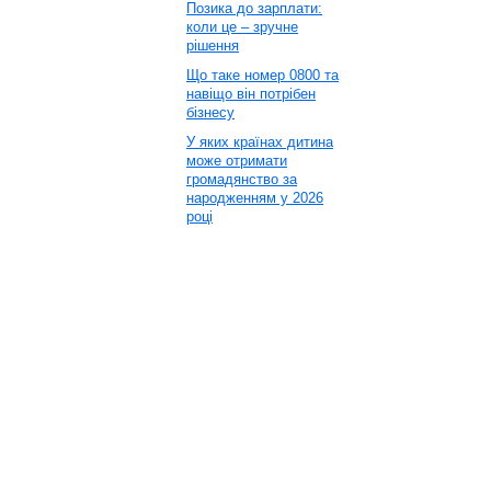
Позика до зарплати:
коли це – зручне
рішення
Що таке номер 0800 та
навіщо він потрібен
бізнесу
У яких країнах дитина
може отримати
громадянство за
народженням у 2026
році