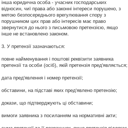
інша юридична особа - учасник господарських
відносин, чиї права або законні інтереси порушено, з
метою безпосереднього врегулювання спору з
порушником цих прав або інтересів має право
звернутися до нього з письмовою претензією, якщо
інше не встановлено законом.
3. У претензії зазначаються:
повне найменування і поштові реквізити заявника
претензії та особи (осіб), якій претензія пред'являється;
дата пред'явлення і номер претензії;
обставини, на підставі яких пред'явлено претензію;
докази, що підтверджують ці обставини;
вимоги заявника з посиланням на нормативні акти;