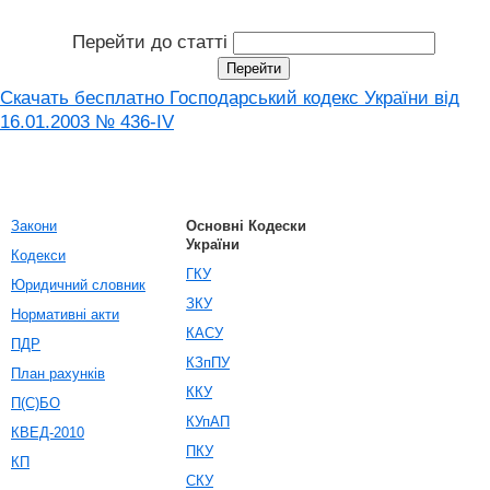
Перейти до статті
Скачать бесплатно Господарський кодекс України від
16.01.2003 № 436-IV
Закони
Основні Кодески
України
Кодекси
ГКУ
Юридичний словник
ЗКУ
Нормативні акти
КАСУ
ПДР
КЗпПУ
План рахунків
ККУ
П(С)БО
КУпАП
КВЕД-2010
ПКУ
КП
СКУ