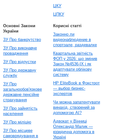
ЦКУ
ЦПКУ
Основні Закони
Корисні статті
України
Законно ли
ЗУ Про банкрутство
видеонаблюдение в
спортзале, раздевалке
ЗУ Про виконавче
провадження
Квартальна звітність
ФОП у 2026: що змінив
ЗУ Про відпустки
Закон №4536-IX і як
адаптувати облікову
ЗУ Про державну
систему
службу
HP EliteBook в Фокстрот
ЗУ Про
— выбор бизнес-
загальнообов'язкове
экспертов
державне пенсійне
страхування
Чи можна запатентувати
винахід, створений за
ЗУ Про зайнятість
допомогою AI?
населення
Адвокат у Вінниці
ЗУ Про міліцію
Олександр Малик —
ЗУ Про місцеве
юридична допомога в
самоврядування в
Україні