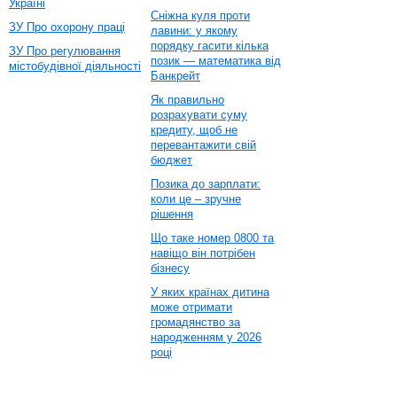
Україні
Сніжна куля проти
ЗУ Про охорону праці
лавини: у якому
порядку гасити кілька
ЗУ Про регулювання
позик — математика від
містобудівної діяльності
Банкрейт
Як правильно
розрахувати суму
кредиту, щоб не
перевантажити свій
бюджет
Позика до зарплати:
коли це – зручне
рішення
Що таке номер 0800 та
навіщо він потрібен
бізнесу
У яких країнах дитина
може отримати
громадянство за
народженням у 2026
році