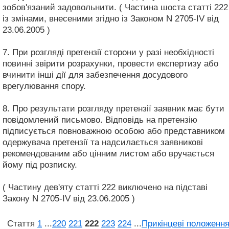
зобов'язаний задовольнити. ( Частина шоста статті 222
із змінами, внесеними згідно із Законом N 2705-IV від
23.06.2005 )
7. При розгляді претензії сторони у разі необхідності
повинні звірити розрахунки, провести експертизу або
вчинити інші дії для забезпечення досудового
врегулювання спору.
8. Про результати розгляду претензії заявник має бути
повідомлений письмово. Відповідь на претензію
підписується повноважною особою або представником
одержувача претензії та надсилається заявникові
рекомендованим або цінним листом або вручається
йому під розписку.
( Частину дев'яту статті 222 виключено на підставі
Закону N 2705-IV від 23.06.2005 )
Стаття
1
...
220
221
222
223
224
...
Прикінцеві положенн