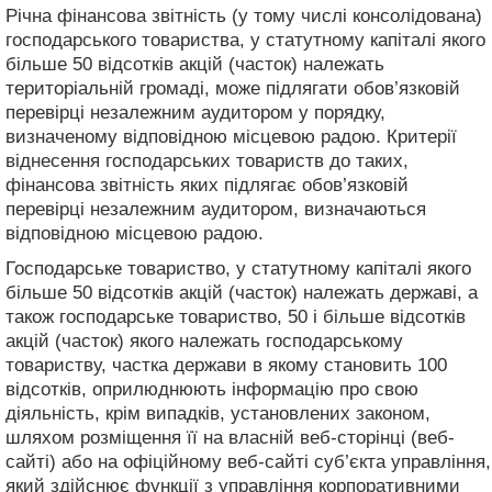
Річна фінансова звітність (у тому числі консолідована)
господарського товариства, у статутному капіталі якого
більше 50 відсотків акцій (часток) належать
територіальній громаді, може підлягати обов’язковій
перевірці незалежним аудитором у порядку,
визначеному відповідною місцевою радою. Критерії
віднесення господарських товариств до таких,
фінансова звітність яких підлягає обов’язковій
перевірці незалежним аудитором, визначаються
відповідною місцевою радою.
Господарське товариство, у статутному капіталі якого
більше 50 відсотків акцій (часток) належать державі, а
також господарське товариство, 50 і більше відсотків
акцій (часток) якого належать господарському
товариству, частка держави в якому становить 100
відсотків, оприлюднюють інформацію про свою
діяльність, крім випадків, установлених законом,
шляхом розміщення її на власній веб-сторінці (веб-
сайті) або на офіційному веб-сайті суб’єкта управління,
який здійснює функції з управління корпоративними