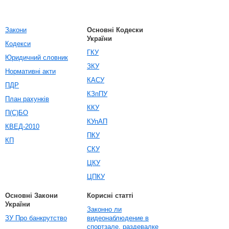
Закони
Основні Кодески
України
Кодекси
ГКУ
Юридичний словник
ЗКУ
Нормативні акти
КАСУ
ПДР
КЗпПУ
План рахунків
ККУ
П(С)БО
КУпАП
КВЕД-2010
ПКУ
КП
СКУ
ЦКУ
ЦПКУ
Основні Закони
Корисні статті
України
Законно ли
ЗУ Про банкрутство
видеонаблюдение в
спортзале, раздевалке