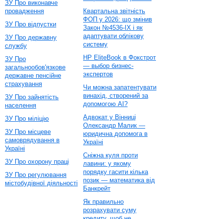
ЗУ Про виконавче
провадження
Квартальна звітність
ФОП у 2026: що змінив
ЗУ Про відпустки
Закон №4536-IX і як
адаптувати облікову
ЗУ Про державну
систему
службу
HP EliteBook в Фокстрот
ЗУ Про
— выбор бизнес-
загальнообов'язкове
экспертов
державне пенсійне
страхування
Чи можна запатентувати
винахід, створений за
ЗУ Про зайнятість
допомогою AI?
населення
Адвокат у Вінниці
ЗУ Про міліцію
Олександр Малик —
ЗУ Про місцеве
юридична допомога в
самоврядування в
Україні
Україні
Сніжна куля проти
ЗУ Про охорону праці
лавини: у якому
порядку гасити кілька
ЗУ Про регулювання
позик — математика від
містобудівної діяльності
Банкрейт
Як правильно
розрахувати суму
кредиту, щоб не