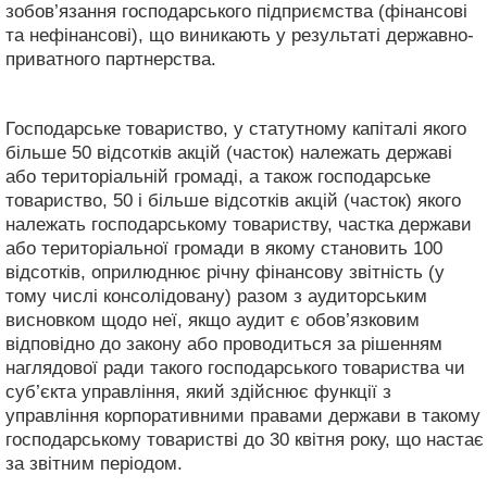
зобов’язання господарського підприємства (фінансові
та нефінансові), що виникають у результаті державно-
приватного партнерства.
Господарське товариство, у статутному капіталі якого
більше 50 відсотків акцій (часток) належать державі
або територіальній громаді, а також господарське
товариство, 50 і більше відсотків акцій (часток) якого
належать господарському товариству, частка держави
або територіальної громади в якому становить 100
відсотків, оприлюднює річну фінансову звітність (у
тому числі консолідовану) разом з аудиторським
висновком щодо неї, якщо аудит є обов’язковим
відповідно до закону або проводиться за рішенням
наглядової ради такого господарського товариства чи
суб’єкта управління, який здійснює функції з
управління корпоративними правами держави в такому
господарському товаристві до 30 квітня року, що настає
за звітним періодом.