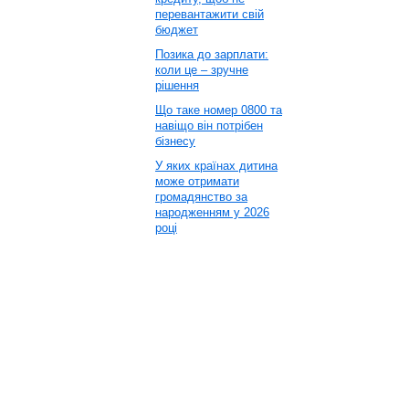
перевантажити свій
бюджет
Позика до зарплати:
коли це – зручне
рішення
Що таке номер 0800 та
навіщо він потрібен
бізнесу
У яких країнах дитина
може отримати
громадянство за
народженням у 2026
році