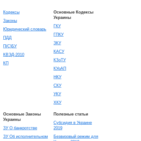
Кодексы
Основные Кодексы
Украины
Законы
ГКУ
Юридический словарь
ГПКУ
ПДД
ЗКУ
П(С)БУ
КАСУ
КВЭД-2010
КЗоТУ
КП
КУоАП
НКУ
СКУ
УКУ
ХКУ
Основные Законы
Полезные статьи
Украины
Субсидия в Украине
ЗУ О банкротстве
2019
ЗУ Об исполнительном
Безвизовый режим для