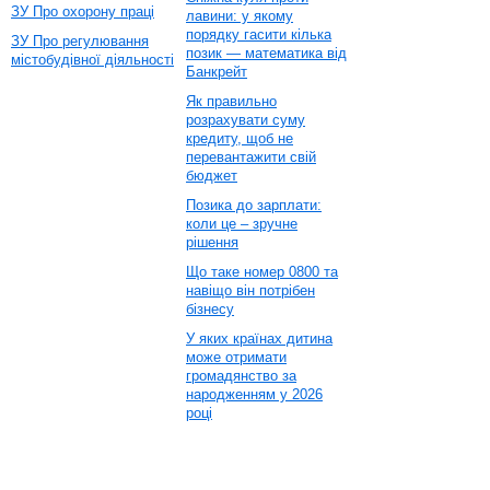
ЗУ Про охорону праці
лавини: у якому
порядку гасити кілька
ЗУ Про регулювання
позик — математика від
містобудівної діяльності
Банкрейт
Як правильно
розрахувати суму
кредиту, щоб не
перевантажити свій
бюджет
Позика до зарплати:
коли це – зручне
рішення
Що таке номер 0800 та
навіщо він потрібен
бізнесу
У яких країнах дитина
може отримати
громадянство за
народженням у 2026
році