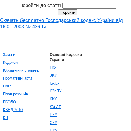
Перейти до статті
Скачать бесплатно Господарський кодекс України від
16.01.2003 № 436-IV
Закони
Основні Кодески
України
Кодекси
ГКУ
Юридичний словник
ЗКУ
Нормативні акти
КАСУ
ПДР
КЗпПУ
План рахунків
ККУ
П(С)БО
КУпАП
КВЕД-2010
ПКУ
КП
СКУ
ЦКУ