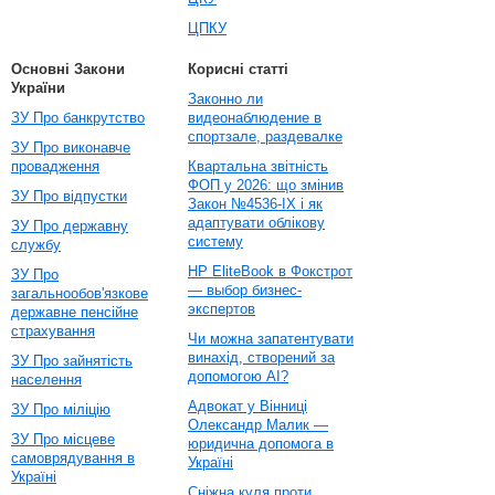
ЦПКУ
Основні Закони
Корисні статті
України
Законно ли
ЗУ Про банкрутство
видеонаблюдение в
спортзале, раздевалке
ЗУ Про виконавче
провадження
Квартальна звітність
ФОП у 2026: що змінив
ЗУ Про відпустки
Закон №4536-IX і як
адаптувати облікову
ЗУ Про державну
систему
службу
HP EliteBook в Фокстрот
ЗУ Про
— выбор бизнес-
загальнообов'язкове
экспертов
державне пенсійне
страхування
Чи можна запатентувати
винахід, створений за
ЗУ Про зайнятість
допомогою AI?
населення
Адвокат у Вінниці
ЗУ Про міліцію
Олександр Малик —
ЗУ Про місцеве
юридична допомога в
самоврядування в
Україні
Україні
Сніжна куля проти