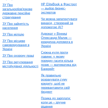
HP EliteBook в Фокстрот
ЗУ Про
— выбор бизнес-
загальнообов'язкове
экспертов
державне пенсійне
страхування
Чи можна запатентувати
винахід, створений за
ЗУ Про зайнятість
допомогою AI?
населення
Адвокат у Вінниці
ЗУ Про міліцію
Олександр Малик —
ЗУ Про місцеве
юридична допомога в
самоврядування в
Україні
Україні
Сніжна куля проти
ЗУ Про охорону праці
лавини: у якому
порядку гасити кілька
ЗУ Про регулювання
позик — математика від
містобудівної діяльності
Банкрейт
Як правильно
розрахувати суму
кредиту, щоб не
перевантажити свій
бюджет
Позика до зарплати:
коли це – зручне
рішення