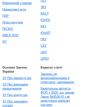
ГКУ
Юридичний словник
ЗКУ
Нормативні акти
КАСУ
ПДР
КЗпПУ
План рахунків
ККУ
П(С)БО
КУпАП
КВЕД-2010
ПКУ
КП
СКУ
ЦКУ
ЦПКУ
Основні Закони
Корисні статті
України
Законно ли
ЗУ Про банкрутство
видеонаблюдение в
спортзале, раздевалке
ЗУ Про виконавче
провадження
Квартальна звітність
ФОП у 2026: що змінив
ЗУ Про відпустки
Закон №4536-IX і як
адаптувати облікову
ЗУ Про державну
систему
службу