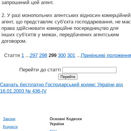
запрошений цей агент.
2. У разі монопольних агентських відносин комерційний
агент, що представляє суб'єкта господарювання, не має
права здійснювати комерційне посередництво для
інших суб'єктів у межах, передбачених агентським
договором.
Стаття
1
...
297
298
299
300
301
...
Прикінцеві положенн
Перейти до статті
Скачать бесплатно Господарський кодекс України від
16.01.2003 № 436-IV
Закони
Основні Кодески
України
Кодекси