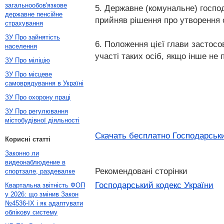
загальнообов'язкове
5. Державне (комунальне) господ
державне пенсійне
прийняв рішення про утворення 
страхування
ЗУ Про зайнятість
6. Положення цієї глави застосо
населення
участі таких осіб, якщо інше н
ЗУ Про міліцію
ЗУ Про місцеве
самоврядування в Україні
ЗУ Про охорону праці
ЗУ Про регулювання
містобудівної діяльності
Скачать бесплатно Господарськи
Корисні статті
Законно ли
видеонаблюдение в
Рекомендовані сторінки
спортзале, раздевалке
Господарський кодекс України
Квартальна звітність ФОП
у 2026: що змінив Закон
№4536-IX і як адаптувати
облікову систему