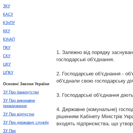
ЗКУ
КАСУ
КЗпПУ
ККУ
КУпАП
ПКУ
1. Залежно від порядку заснува
СКУ
господарські об'єднання.
ЦКУ
ЦПКУ
2. Господарське об'єднання - об
об'єднали свою господарську дія
Основні Закони України
ЗУ Про банкрутство
3. Господарські об'єднання діют
ЗУ Про виконавче
провадження
4. Державне (комунальне) госпо
ЗУ Про відпустки
рішенням Кабінету Міністрів Укр
ЗУ Про державну службу
входять підприємства, що утвор
ЗУ Про