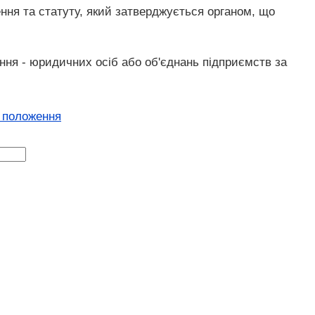
ення та статуту, який затверджується органом, що
ання - юридичних осіб або об'єднань підприємств за
і положення