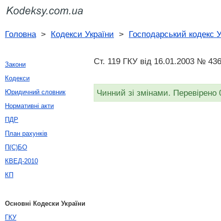
Головна
>
Кодекси України
>
Господарський кодекс У
Ст. 119 ГКУ від 16.01.2003 № 436
Закони
Кодекси
Чинний зі змінами. Перевірено 
Юридичний словник
Нормативні акти
ПДР
План рахунків
П(С)БО
КВЕД-2010
КП
Основні Кодески України
ГКУ