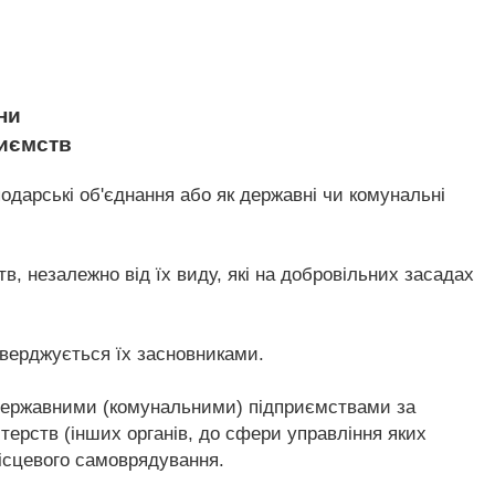
ни
риємств
одарські об'єднання або як державні чи комунальні
в, незалежно від їх виду, які на добровільних засадах
атверджується їх засновниками.
е державними (комунальними) підприємствами за
стерств (інших органів, до сфери управління яких
ісцевого самоврядування.