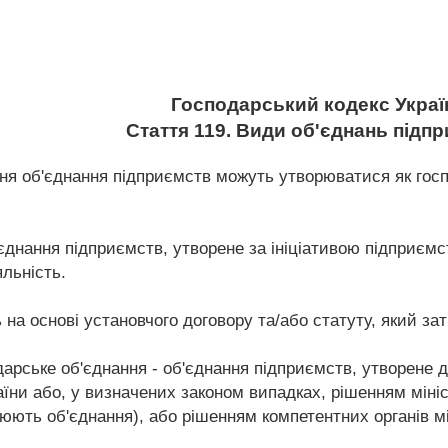
Господарський кодекс Украї
Стаття 119. Види об'єднань підп
ння об'єднання підприємств можуть утворюватися як госп
'єднання підприємств, утворене за ініціативою підприємст
льність.
ь на основі установчого договору та/або статуту, який з
дарське об'єднання - об'єднання підприємств, утворен
аїни або, у визначених законом випадках, рішенням міні
юють об'єднання), або рішенням компетентних органів м