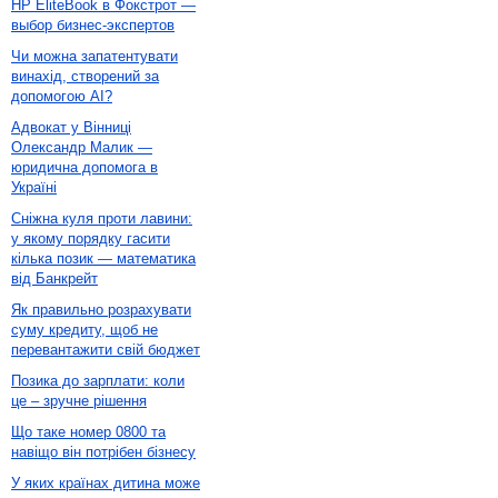
HP EliteBook в Фокстрот —
выбор бизнес-экспертов
Чи можна запатентувати
винахід, створений за
допомогою AI?
Адвокат у Вінниці
Олександр Малик —
юридична допомога в
Україні
Сніжна куля проти лавини:
у якому порядку гасити
кілька позик — математика
від Банкрейт
Як правильно розрахувати
суму кредиту, щоб не
перевантажити свій бюджет
Позика до зарплати: коли
це – зручне рішення
Що таке номер 0800 та
навіщо він потрібен бізнесу
У яких країнах дитина може