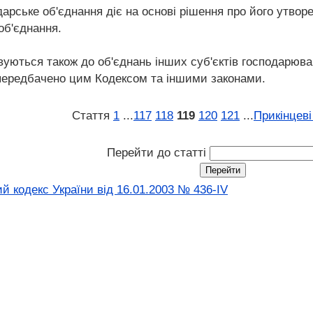
арське об'єднання діє на основі рішення про його утвор
об'єднання.
вуються також до об'єднань інших суб'єктів господарюв
е передбачено цим Кодексом та іншими законами.
Стаття
1
...
117
118
119
120
121
...
Прикінцев
Перейти до статті
й кодекс України від 16.01.2003 № 436-IV