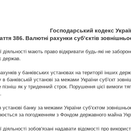
Господарський кодекс Украї
аття 386. Валютні рахунки суб'єктів зовнішньо
ї діяльності мають право відкривати будь-які не заборон
х держав.
ахунків у банківських установах на території інших дер
у в банківській установі за межами України суб'єкт зовн
 пізніш як у триденний строк. Порушення цієї вимоги тя
.
в установі банку за межами України суб'єктом зовнішньоек
нюється за погодженням з Фондом державного майна Укр
ї діяльності зобов'язані надавати відомості про викори