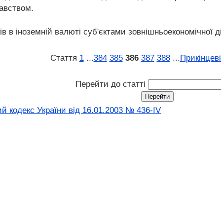
авством.
ів в іноземній валюті суб'єктами зовнішньоекономічної 
Стаття
1
...
384
385
386
387
388
...
Прикінцев
Перейти до статті
й кодекс України від 16.01.2003 № 436-IV