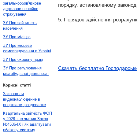
загальнообов'язкове
порядку, встановленому законод
державне пенсійне
страхування
5. Порядок здійснення розрахунк
ЗУ Про зайнятість
населення
ЗУ Про міліцію
ЗУ Про місцеве
самоврядування в Україні
ЗУ Про охорону праці
Скачать бесплатно Господарськи
ЗУ Про регулювання
містобудівної діяльності
Корисні статті
Законно ли
видеонаблюдение в
спортзале, раздевалке
Квартальна звітність ФОП
у 2026: що змінив Закон
№4536-IX і як адаптувати
облікову систему