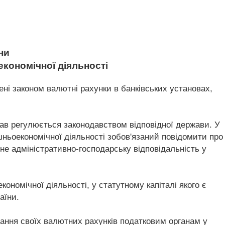
ни
економічної діяльності
ені законом валютні рахунки в банківських установах,
жав регулюється законодавством відповідної держави. У
ішньоекономічної діяльності зобов'язаний повідомити про
гне адміністративно-господарську відповідальність у
ономічної діяльності, у статутному капіталі якого є
аїни.
стання своїх валютних рахунків податковим органам у