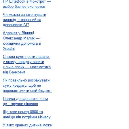
HP EliteBook в Фокстрот —
выбор бизнес-экспертов
Чи можна запатентувати
винахід, створений за
допомогою AI?
Адвокат у Вінниці
Олександр Малик —
юридична допомога в
Україні
Сніжна куля проти лавини:
у якому порядку гасити
кілька позик — математика
від Банкрейт
Як правильно розрахувати
суму кредиту, щоб не
перевантажити свій бюджет
Позика до зарплати: коли
це – зручне рішення
Що таке номер 0800 та
навіщо він потрібен бізнесу
У яких країнах дитина може