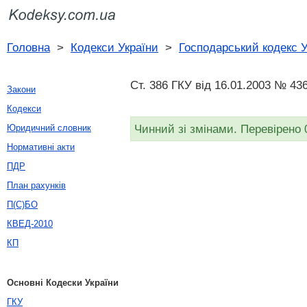
Головна
>
Кодекси України
>
Господарський кодекс У
Ст. 386 ГКУ від 16.01.2003 № 436
Закони
Кодекси
Чинний зі змінами. Перевірено 
Юридичний словник
Нормативні акти
ПДР
План рахунків
П(С)БО
КВЕД-2010
КП
Основні Кодески України
ГКУ