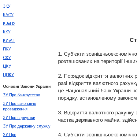
ЗКУ
КАСУ
КЗпПУ
ККУ
Ст
КУпАП
ПКУ
1. Суб'єкти зовнішньоекономічно
СКУ
розташованих на території інши
ЦКУ
ЦПКУ
2. Порядок відкриття валютних р
разі відкриття валютного рахунк
Основні Закони України
це Національний банк України не
ЗУ Про банкрутство
порядку, встановленому законом
ЗУ Про виконавче
провадження
3. Відкриття валютного рахунку 
ЗУ Про відпустки
частка державного майна, здійс
ЗУ Про державну службу
4. Суб'єкти зовнішньоекономічно
ЗУ Про