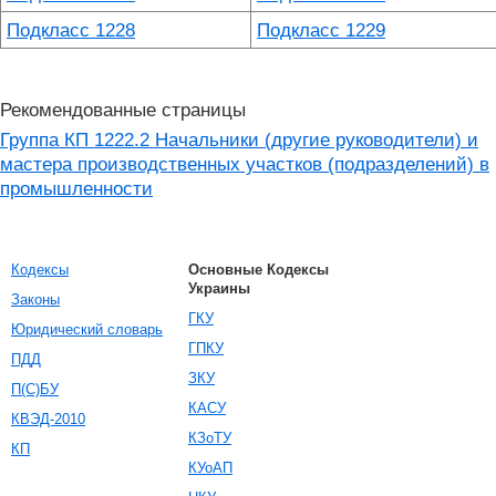
Подкласс 1228
Подкласс 1229
Рекомендованные страницы
Группа КП 1222.2 Начальники (другие руководители) и
мастера производственных участков (подразделений) в
промышленности
Кодексы
Основные Кодексы
Украины
Законы
ГКУ
Юридический словарь
ГПКУ
ПДД
ЗКУ
П(С)БУ
КАСУ
КВЭД-2010
КЗоТУ
КП
КУоАП