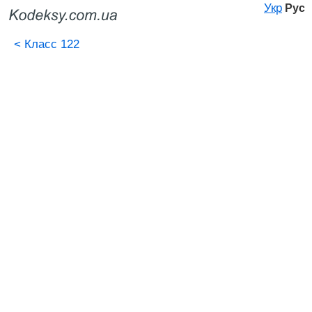
Укр
Рус
<
Класс 122