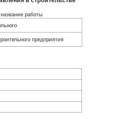
авления в строительстве
название работы
ельного
троительного предприятия