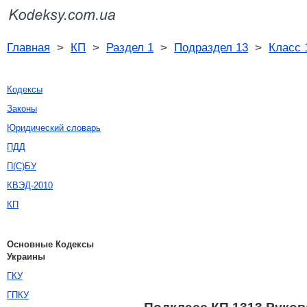
Главная
>
КП
>
Раздел 1
>
Подраздел 13
>
Класс 
Кодексы
Законы
Юридический словарь
ПДД
П(С)БУ
КВЭД-2010
КП
Основные Кодексы
Украины
ГКУ
ГПКУ