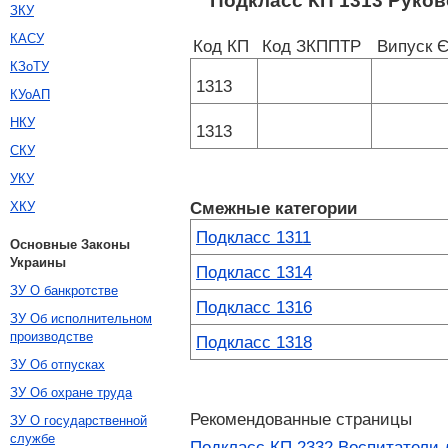
Подкласс КП 1313 Руков
ЗКУ
КАСУ
Код КП
Код ЗКППТР
Випуск 
КЗоТУ
1313
КУоАП
НКУ
1313
СКУ
УКУ
Смежные категории
ХКУ
Подкласс 1311
Основные Законы
Украины
Подкласс 1314
ЗУ О банкротстве
Подкласс 1316
ЗУ Об исполнительном
производстве
Подкласс 1318
ЗУ Об отпусках
ЗУ Об охране труда
Рекомендованные страницы
ЗУ О государственной
службе
Подкласс КП 2332 Воспитатели