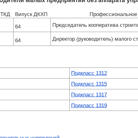
одители малых предприятий без аппарата упр
ЄТКД
Випуск ДКХП
Профессиональное 
Председатель кооператива строит
64
Директор (руководитель) малого с
64
Подкласс 1312
Подкласс 1315
Подкласс 1317
Подкласс 1319
 дошкольных учреждений