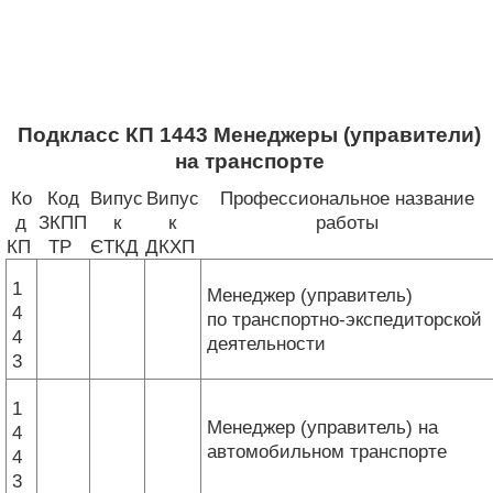
Подкласс КП 1443 Менеджеры (управители)
на транспорте
Ко
Код
Випус
Випус
Профессиональное название
д
ЗКПП
к
к
работы
КП
ТР
ЄТКД
ДКХП
1
Менеджер (управитель)
4
по транспортно-экспедиторской
4
деятельности
3
1
Менеджер (управитель) на
4
автомобильном транспорте
4
3