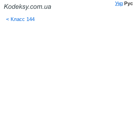
Укр
Рус
<
Класс 144