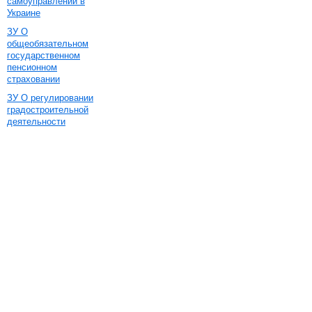
самоуправлении в
Украине
ЗУ О
общеобязательном
государственном
пенсионном
страховании
ЗУ О регулировании
градостроительной
деятельности