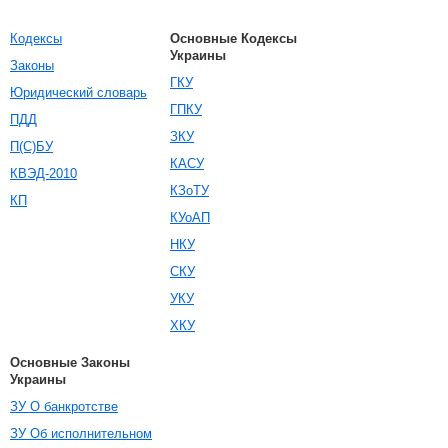
Кодексы
Основные Кодексы
Украины
Законы
ГКУ
Юридический словарь
ГПКУ
ПДД
ЗКУ
П(С)БУ
КАСУ
КВЭД-2010
КЗоТУ
КП
КУоАП
НКУ
СКУ
УКУ
ХКУ
Основные Законы
Украины
ЗУ О банкротстве
ЗУ Об исполнительном