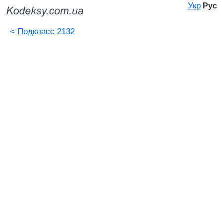
Укр
Рус
<
Подкласс 2132