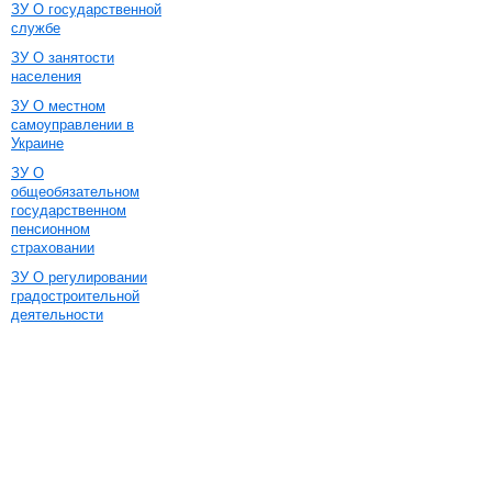
ЗУ О государственной
службе
ЗУ О занятости
населения
ЗУ О местном
самоуправлении в
Украине
ЗУ О
общеобязательном
государственном
пенсионном
страховании
ЗУ О регулировании
градостроительной
деятельности