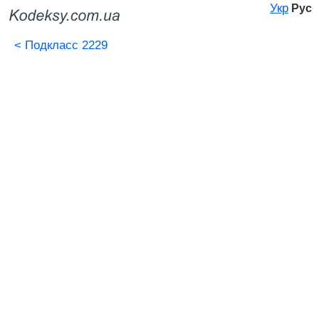
Укр
Рус
<
Подкласс 2229