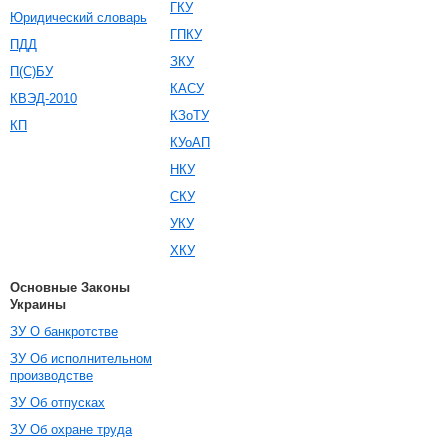
ГКУ
Юридический словарь
ГПКУ
ПДД
ЗКУ
П(С)БУ
КАСУ
КВЭД-2010
КЗоТУ
КП
КУоАП
НКУ
СКУ
УКУ
ХКУ
Основные Законы
Украины
ЗУ О банкротстве
ЗУ Об исполнительном
производстве
ЗУ Об отпусках
ЗУ Об охране труда