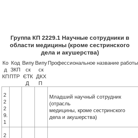
Группа КП 2229.1 Научные сотрудники в
области медицины (кроме сестринского
дела и акушерства)
Ко
Код
Випу
Випу
Профессиональное название работы
д
ЗКП
ск
ск
КП
ПТР
ЄТК
ДКХ
Д
П
2
Младший научный сотрудник
2
(отрасль
2
медицины, кроме сестринского
9.
дела и акушерства)
1
2