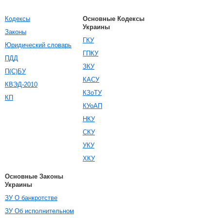
Кодексы
Основные Кодексы
Украины
Законы
ГКУ
Юридический словарь
ГПКУ
ПДД
ЗКУ
П(С)БУ
КАСУ
КВЭД-2010
КЗоТУ
КП
КУоАП
НКУ
СКУ
УКУ
ХКУ
Основные Законы
Украины
ЗУ О банкротстве
ЗУ Об исполнительном