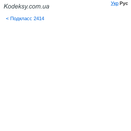
Укр
Рус
<
Подкласс 2414