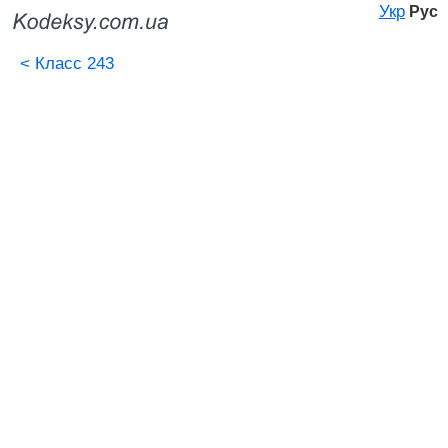
Укр
Рус
<
Класс 243