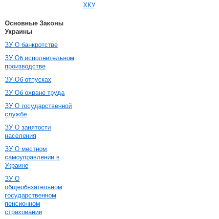
ХКУ
Основные Законы
Украины
ЗУ О банкротстве
ЗУ Об исполнительном
производстве
ЗУ Об отпусках
ЗУ Об охране труда
ЗУ О государственной
службе
ЗУ О занятости
населения
ЗУ О местном
самоуправлении в
Украине
ЗУ О
общеобязательном
государственном
пенсионном
страховании