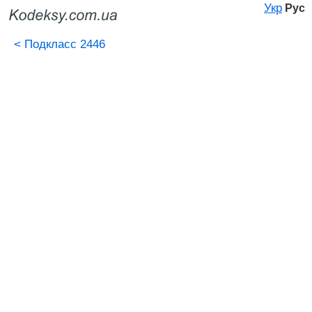
Укр
Рус
<
Подкласс 2446