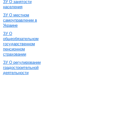
ЗУ О занятости
населения
ЗУ О местном
самоуправлении в
Украине
ЗУ О
общеобязательном
государственном
пенсионном
страховании
ЗУ О регулировании
градостроительной
деятельности