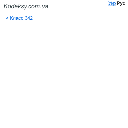
Укр
Рус
<
Класс 342