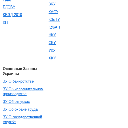
ЗКУ
П(С)БУ
КАСУ
КВЭД-2010
КЗоТУ
КП
КУоАП
НКУ
СКУ
УКУ
ХКУ
Основные Законы
Украины
ЗУ О банкротстве
ЗУ Об исполнительном
производстве
ЗУ Об отпусках
ЗУ Об охране труда
ЗУ О государственной
службе