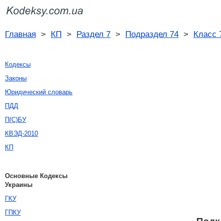
Главная
>
КП
>
Раздел 7
>
Подраздел 74
>
Класс 
Кодексы
Законы
Юридический словарь
ПДД
П(С)БУ
КВЭД-2010
КП
Основные Кодексы
Украины
ГКУ
ГПКУ