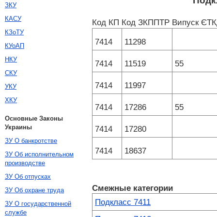
Подк
ЗКУ
КАСУ
Код КП
Код ЗКППТР
Випуск ЄТ
КЗоТУ
7414
11298
КУоАП
НКУ
7414
11519
55
СКУ
7414
11997
УКУ
ХКУ
7414
17286
55
Основные Законы
Украины
7414
17280
ЗУ О банкротстве
7414
18637
ЗУ Об исполнительном
производстве
ЗУ Об отпусках
Смежные категории
ЗУ Об охране труда
Подкласс 7411
ЗУ О государственной
службе