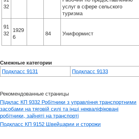
32
услуг в сфере сельского
туризма
91
1929
32
84
Униформист
6
Смежные категории
Подкласс 9131
Подкласс 9133
Рекомендованные страницы
Підклас КП 9332 Робітники з управління транспортними
засобами на тяговій силі та інші некваліфіковані
робітники, зайняті на транспорті
Подкласс КП 9152 Швейцарии и сторожи