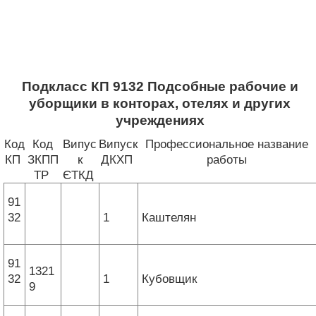
Подкласс КП 9132 Подсобные рабочие и
уборщики в конторах, отелях и других
учреждениях
Код
Код
Випус
Випуск
Профессиональное название
КП
ЗКПП
к
ДКХП
работы
ТР
ЄТКД
91
32
1
Каштелян
91
1321
32
1
Кубовщик
9