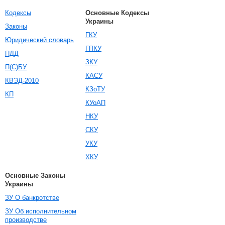
Кодексы
Основные Кодексы
Украины
Законы
ГКУ
Юридический словарь
ГПКУ
ПДД
ЗКУ
П(С)БУ
КАСУ
КВЭД-2010
КЗоТУ
КП
КУоАП
НКУ
СКУ
УКУ
ХКУ
Основные Законы
Украины
ЗУ О банкротстве
ЗУ Об исполнительном
производстве