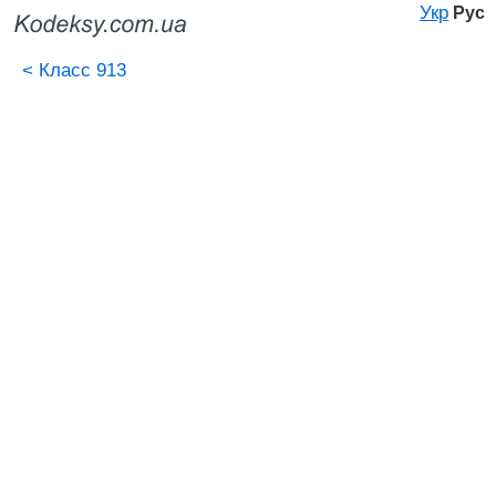
Укр
Рус
<
Класс 913