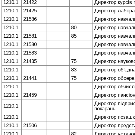
1210.1
21422
Директор курсів 
1210.1
21425
Директор лабора
1210.1
21586
Директор навчал
1210.1
80
Директор навчаль
1210.1
21581
85
Директор навчал
1210.1
21580
Директор навчал
1210.1
21583
Директор навчал
1210.1
21435
75
Директор науков
1210.1
83
Директор об'єднан
1210.1
21441
75
Директор обсерв
1210.1
Директор обчисл
1210.1
21459
Директор пансіон
Директор підприє
1210.1
покарань
1210.1
Директор позашк
1210.1
21506
Директор предс
1210.1
82
Директор установи