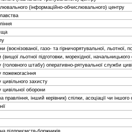
лювального (інформаційно-обчислювального) центру
плавства
ління
лища
алу
и (воєнізованої, газо- та гірничорятувальної, льотної, 
(вищої льотної підготовки, морехідної, начальницького 
 (головного штабу) оперативно-рятувальної служби цив
у пожежогасіння
 цивільного захисту
 цивільної оборони
а правління, інший керівник) спілки, асоціації чи іншог
нії
на підприємств-боржників