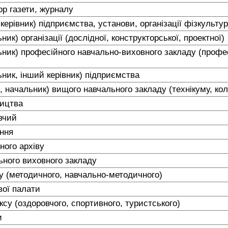
ор газети, журналу
керівник) підприємства, установи, організації фізкульт
ник) організації (дослідної, конструкторської, проектної)
ник) професійного навчально-виховного закладу (профес
ьник, інший керівник) підприємства
 начальник) вищого навчального закладу (технікуму, колед
ництва
авчий
ення
ного архіву
ьного виховного закладу
ту (методичного, навчально-методичного)
вої палати
су (оздоровчого, спортивного, туристського)
и