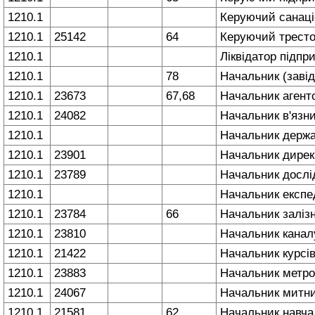
1210.1
Керуючий санац
1210.1
25142
64
Керуючий трест
1210.1
Ліквідатор підп
1210.1
78
Начальник (заві
1210.1
23673
67,68
Начальник агентс
1210.1
24082
Начальник в'язн
1210.1
Начальник держа
1210.1
23901
Начальник дирек
1210.1
23789
Начальник дослід
1210.1
Начальник експед
1210.1
23784
66
Начальник заліз
1210.1
23810
Начальник кана
1210.1
21422
Начальник курсів
1210.1
23883
Начальник метро
1210.1
24067
Начальник митн
1210.1
21581
62
Начальник навча