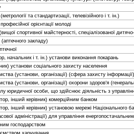
у
метрології та стандартизації, телевізійного і т. ін.)
професійної орієнтації молоді
вищої спортивної майстерності, спеціалізованої дитячо-ю
 (аптечного закладу)
аптечної
ор, начальник і т. ін.) установи виконання покарань
ьник) установи соціального захисту населення
мства (установи, організації) (сфера захисту інформації
мства (установи, організації) охорони здоров'я (генераль
ілу юридичної особи, що здійснює діяльність з управлі
тор, інший керівник) комерційним банком
тор, інший керівник) установою мережі Національного б
сової адміністрації) для управління енергопостачальни
ьним господарством
иємством харчування