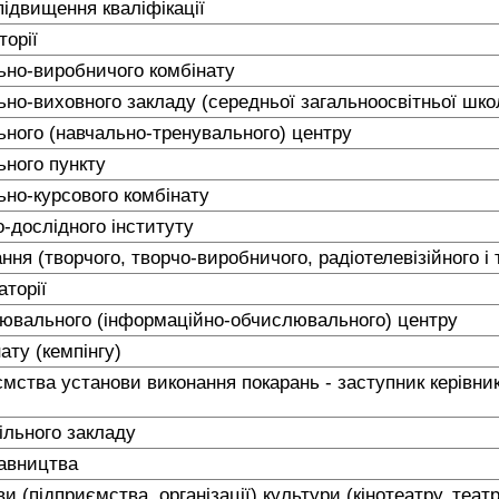
підвищення кваліфікації
торії
ьно-виробничого комбінату
но-виховного закладу (середньої загальноосвітньої школи, 
ьного (навчально-тренувального) центру
ьного пункту
ьно-курсового комбінату
о-дослідного інституту
ня (творчого, творчо-виробничого, радіотелевізійного і т
аторії
ювального (інформаційно-обчислювального) центру
ату (кемпінгу)
мства установи виконання покарань - заступник керівника
ільного закладу
тавництва
 (підприємства, організації) культури (кінотеатру, театру,