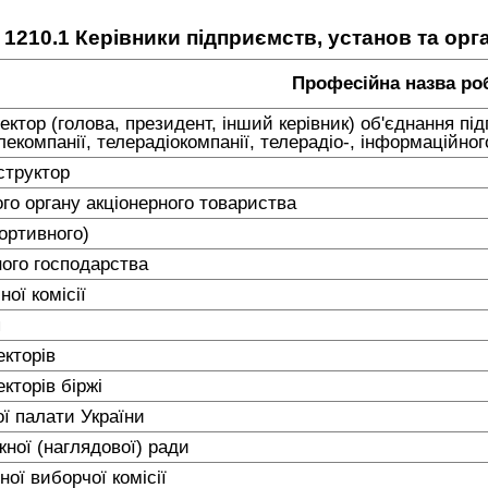
 1210.1 Керівники підприємств, установ та орга
Професійна назва ро
ктор (голова, президент, інший керівник) об'єднання підп
лекомпанії, телерадіокомпанії, телерадіо-, інформаційного 
структор
го органу акціонерного товариства
портивного)
ного господарства
ної комісії
я
екторів
кторів біржі
ої палати України
жної (наглядової) ради
ої виборчої комісії