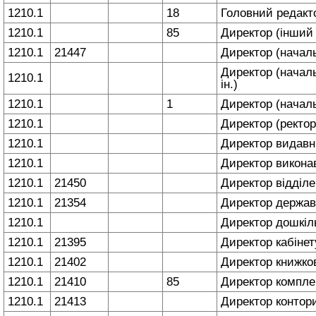
1210.1
18
Головний редакт
1210.1
85
Директор (інший 
1210.1
21447
Директор (началь
Директор (началь
1210.1
ін.)
1210.1
1
Директор (начал
1210.1
Директор (ректор,
1210.1
Директор видав
1210.1
Директор викон
1210.1
21450
Директор відділ
1210.1
21354
Директор держав
1210.1
Директор дошкіл
1210.1
21395
Директор кабіне
1210.1
21402
Директор книжко
1210.1
21410
85
Директор комплек
1210.1
21413
Директор контор