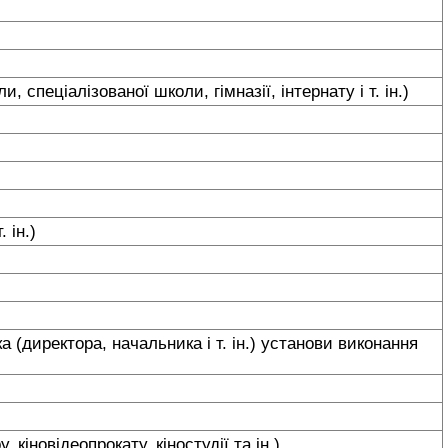
спеціалізованої школи, гімназії, інтернату і т. ін.)
. ін.)
 (директора, начальника і т. ін.) установи виконання
 кіновідеопрокату, кіностудії та ін.)