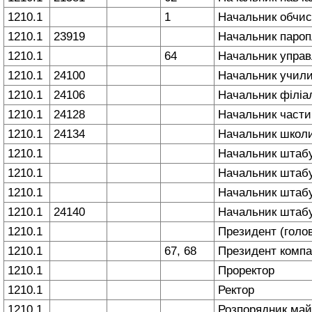
1210.1
1
Начальник обчис
1210.1
23919
Начальник паро
1210.1
64
Начальник управ
1210.1
24100
Начальник учи
1210.1
24106
Начальник філі
1210.1
24128
Начальник частин
1210.1
24134
Начальник школи 
1210.1
Начальник штабу
1210.1
Начальник штаб
1210.1
Начальник штабу
1210.1
24140
Начальник штабу
1210.1
Президент (голов
1210.1
67, 68
Президент компа
1210.1
Проректор
1210.1
Ректор
1210.1
Розпорядник май