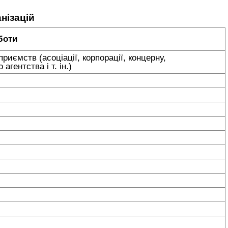
нізацій
боти
риємств (асоціації, корпорації, концерну,
агентства і т. ін.)