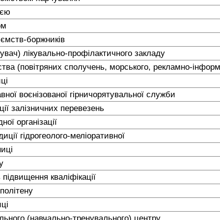
ією
ом
риємств-боржників
дувач) лікувально-профілактичного закладу
тва (повітряних сполучень, морського, рекламно-інформа
иці
вної воєнізованої гірничорятувальної служби
ції залізничних перевезень
ної організації
иції гідрогеолого-меліоративної
ниці
лу
 підвищення кваліфікації
політену
иці
льного (навчально-тренувального) центру