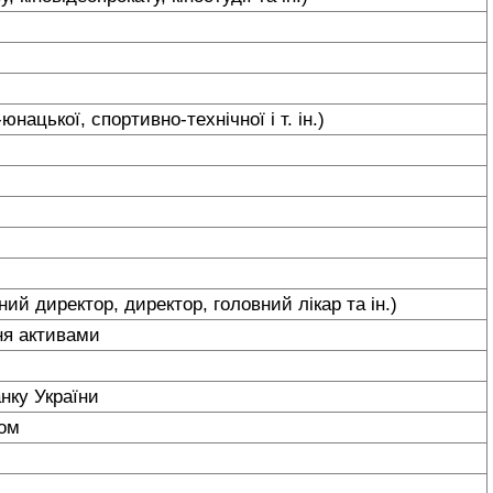
нацької, спортивно-технічної і т. ін.)
)
ний директор, директор, головний лікар та ін.)
ння активами
анку України
ком