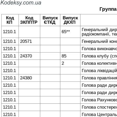
Группа
Код
Код
Випуск
Випуск
КП
ЗКППТР
ЄТКД
ДКХП
Генеральний дире
1210.1
65**
радіокомпанії, те
1210.1
20571
Генеральний кон
1210.1
Голова виконавчо
1210.1
24370
85
Голова клубу (с
1210.1
2
Голова колектив
1210.1
Голова ліквідацій
1210.1
24380
Голова правлінн
1210.1
Голова ради дир
1210.1
Голова ради дире
1210.1
Голова Рахунков
1210.1
Голова спостере
1210.1
Голова Центральн