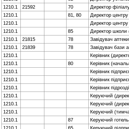
1210.1
21592
70
Директор філіал
1210.1
81, 80
Директор центру (
1210.1
Директор центру 
1210.1
85
Директор школи (
1210.1
21815
78
Завідувач аптеки
1210.1
21839
78
Завідувач бази 
1210.1
Керівник (директ
1210.1
80
Керівник (начал
1210.1
Керівник підприє
1210.1
Керівник підприє
1210.1
Керівник підрозд
1210.1
Керуючий (дирек
1210.1
Керуючий (дирек
1210.1
Керуючий (тимча
1210.1
87
Керуючий готел
1210.1
65
Керуючий підпр