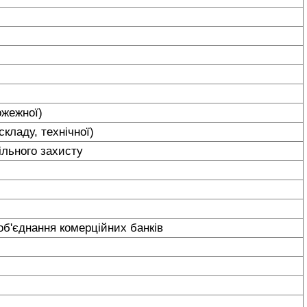
пожежної)
складу, технічної)
ільного захисту
о об'єднання комерційних банків