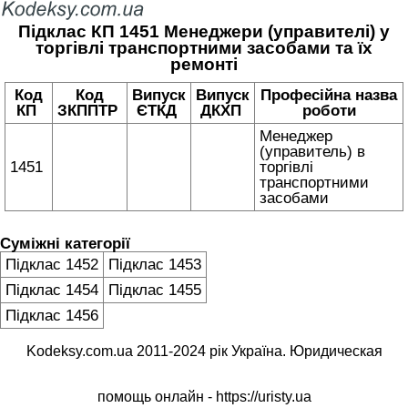
Підклас КП 1451 Менеджери (управителі) у
торгівлі транспортними засобами та їх
ремонті
Код
Код
Випуск
Випуск
Професійна назва
КП
ЗКППТР
ЄТКД
ДКХП
роботи
Менеджер
(управитель) в
1451
торгівлі
транспортними
засобами
Суміжні категорії
Підклас 1452
Підклас 1453
Підклас 1454
Підклас 1455
Підклас 1456
Kodeksy.com.ua 2011-2024 рік Україна. Юридическая
помощь онлайн -
https://uristy.ua