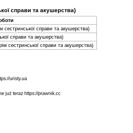
ької справи та акушерства)
оботи
м сестринської справи та акушерства)
ської справи та акушерства)
крім сестринської справи та акушерства)
tps://uristy.ua
ne już teraz
https://prawnik.cc