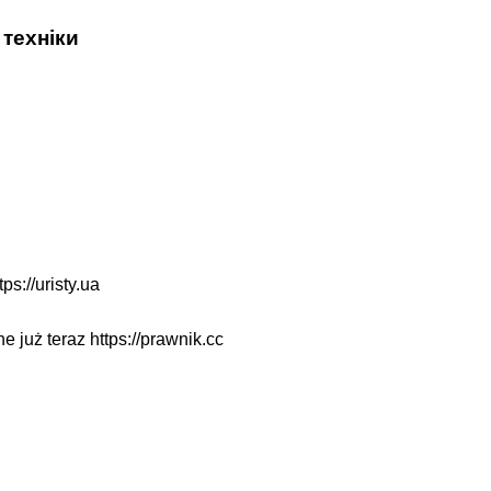
 техніки
tps://uristy.ua
ne już teraz
https://prawnik.cc