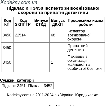
Підклас КП 3450 Інспектори воєнізованої
охорони та приватні детективи
Код
Код
Випуск
Випуск
Професійна назва
КП
ЗКППТР
ЄТКД
ДКХП
роботи
Інспектор
3450
22514
68
воєнізованої
охорони
Приватний
3450
детектив
Фахівець з
організації
3450
1
майнової та
особистої безпеки
Суміжні категорії
Підклас 3451
Підклас 3452
Kodeksy.com.ua 2011-2024 рік Україна. Юридическая