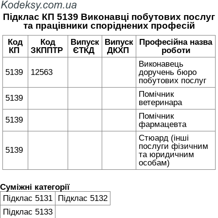
Підклас КП 5139 Виконавці побутових послуг
та працівники споріднених професій
Код
Код
Випуск
Випуск
Професійна назва
КП
ЗКППТР
ЄТКД
ДКХП
роботи
Виконавець
5139
12563
доручень бюро
побутових послуг
Помічник
5139
ветеринара
Помічник
5139
фармацевта
Стюард (інші
послуги фізичним
5139
та юридичним
особам)
Суміжні категорії
Підклас 5131
Підклас 5132
Підклас 5133