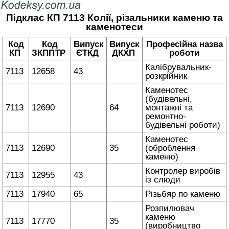
Підклас КП 7113 Колії, різальники каменю та
каменотеси
Код
Код
Випуск
Випуск
Професійна назва
КП
ЗКППТР
ЄТКД
ДКХП
роботи
Калібрувальник-
7113
12658
43
розкрійник
Каменотес
(будівельні,
7113
12690
64
монтажні та
ремонтно-
будівельні роботи)
Каменотес
7113
12690
35
(оброблення
каменю)
Контролер виробів
7113
12955
43
із слюди
7113
17940
65
Різьбяр по каменю
Розпилювач
каменю
7113
17770
35
(виробництво