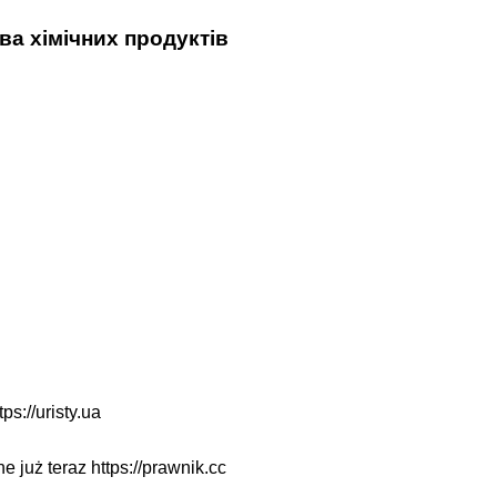
ва хімічних продуктів
tps://uristy.ua
ne już teraz
https://prawnik.cc