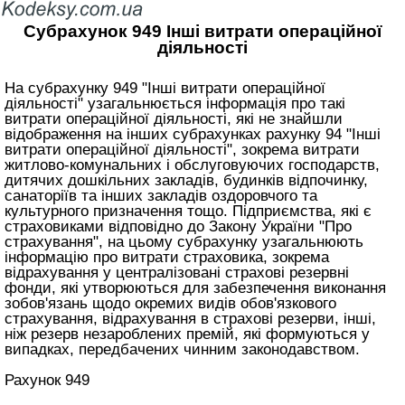
Субрахунок 949 Інші витрати операційної
діяльності
На субрахунку 949 "Інші витрати операційної
діяльності" узагальнюється інформація про такі
витрати операційної діяльності, які не знайшли
відображення на інших субрахунках рахунку 94 "Інші
витрати операційної діяльності", зокрема витрати
житлово-комунальних і обслуговуючих господарств,
дитячих дошкільних закладів, будинків відпочинку,
санаторіїв та інших закладів оздоровчого та
культурного призначення тощо. Підприємства, які є
страховиками відповідно до
Закону України "Про
страхування"
, на цьому субрахунку узагальнюють
інформацію про витрати страховика, зокрема
відрахування у централізовані страхові резервні
фонди, які утворюються для забезпечення виконання
зобов'язань щодо окремих видів обов'язкового
страхування, відрахування в страхові резерви, інші,
ніж резерв незароблених премій, які формуються у
випадках, передбачених чинним законодавством.
Рахунок 949