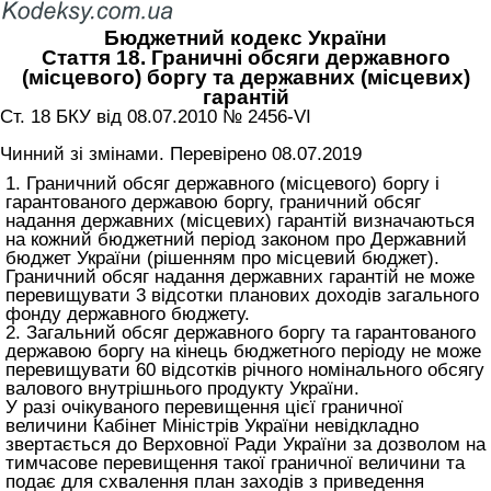
Бюджетний кодекс України
Стаття 18. Граничні обсяги державного
(місцевого) боргу та державних (місцевих)
гарантій
Ст. 18 БКУ від 08.07.2010 № 2456-VI
Чинний зі змінами. Перевірено 08.07.2019
1. Граничний обсяг державного (місцевого) боргу і
гарантованого державою боргу, граничний обсяг
надання державних (місцевих) гарантій визначаються
на кожний бюджетний період законом про Державний
бюджет України (рішенням про місцевий бюджет).
Граничний обсяг надання державних гарантій не може
перевищувати 3 відсотки планових доходів загального
фонду державного бюджету.
2. Загальний обсяг державного боргу та гарантованого
державою боргу на кінець бюджетного періоду не може
перевищувати 60 відсотків річного номінального обсягу
валового внутрішнього продукту України.
У разі очікуваного перевищення цієї граничної
величини Кабінет Міністрів України невідкладно
звертається до Верховної Ради України за дозволом на
тимчасове перевищення такої граничної величини та
подає для схвалення план заходів з приведення