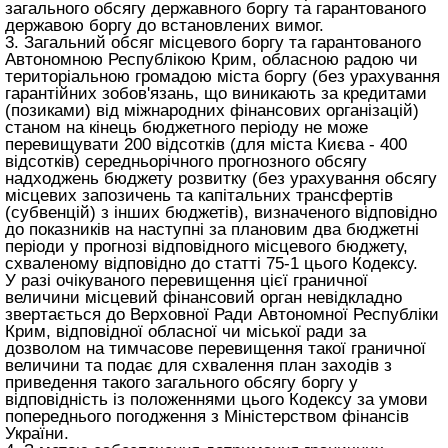
загального обсягу державного боргу та гарантованого
державою боргу до встановлених вимог.
3. Загальний обсяг місцевого боргу та гарантованого
Автономною Республікою Крим, обласною радою чи
територіальною громадою міста боргу (без урахування
гарантійних зобов'язань, що виникають за кредитами
(позиками) від міжнародних фінансових організацій)
станом на кінець бюджетного періоду не може
перевищувати 200 відсотків (для міста Києва - 400
відсотків) середньорічного прогнозного обсягу
надходжень бюджету розвитку (без урахування обсягу
місцевих запозичень та капітальних трансфертів
(субвенцій) з інших бюджетів), визначеного відповідно
до показників на наступні за плановим два бюджетні
періоди у прогнозі відповідного місцевого бюджету,
схваленому відповідно до
статті 75-1 цього Кодексу
.
У разі очікуваного перевищення цієї граничної
величини місцевий фінансовий орган невідкладно
звертається до Верховної Ради Автономної Республіки
Крим, відповідної обласної чи міської ради за
дозволом на тимчасове перевищення такої граничної
величини та подає для схвалення план заходів з
приведення такого загального обсягу боргу у
відповідність із положеннями цього Кодексу за умови
попереднього погодження з Міністерством фінансів
України.