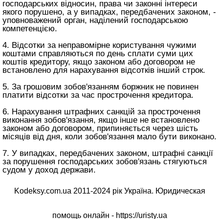
господарських відносин, права чи законні інтереси
якого порушено, а у випадках, передбачених законом, -
уповноважений орган, наділений господарською
компетенцією.
4. Відсотки за неправомірне користування чужими
коштами справляються по день сплати суми цих
коштів кредитору, якщо законом або договором не
встановлено для нарахування відсотків інший строк.
5. За грошовим зобов'язанням боржник не повинен
платити відсотки за час прострочення кредитора.
6. Нарахування штрафних санкцій за прострочення
виконання зобов'язання, якщо інше не встановлено
законом або договором, припиняється через шість
місяців від дня, коли зобов'язання мало бути виконано.
7. У випадках, передбачених законом, штрафні санкції
за порушення господарських зобов'язань стягуються
судом у доход держави.
Kodeksy.com.ua 2011-2024 рік Україна. Юридическая
помощь онлайн -
https://uristy.ua