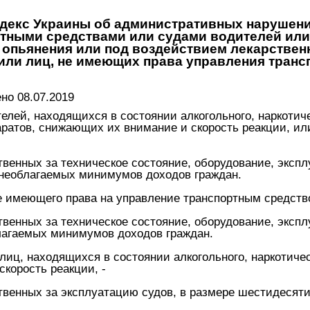
декс Украины об административных нарушен
ртными средствами или судами водителей или
о опьянения или под воздействием лекарстве
 или лиц, не имеющих права управления тран
о 08.07.2019
лей, находящихся в состоянии алкогольного, наркотиче
аратов, снижающих их внимание и скорость реакции, и
венных за техническое состояние, оборудование, экспл
 необлагаемых минимумов доходов граждан.
е имеющего права на управление транспортным средство
венных за техническое состояние, оборудование, экспл
лагаемых минимумов доходов граждан.
иц, находящихся в состоянии алкогольного, наркотичес
корость реакции, -
твенных за эксплуатацию судов, в размере шестидесят