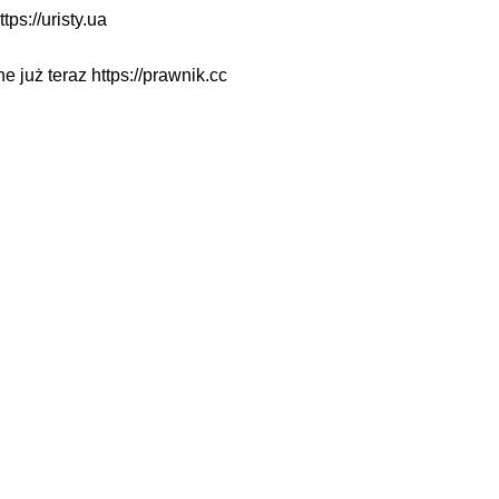
ttps://uristy.ua
ne już teraz
https://prawnik.cc