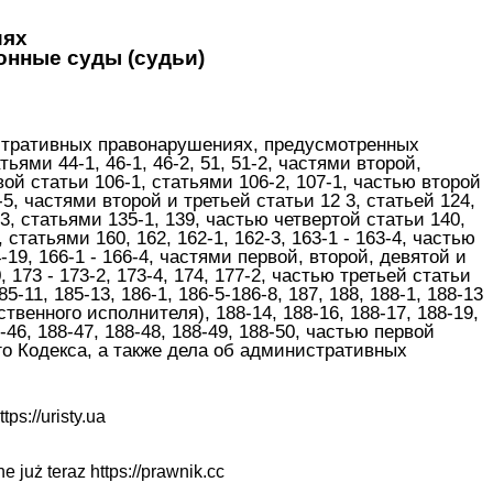
иях
онные суды (судьи)
истративных правонарушениях, предусмотренных
ьями 44-1, 46-1, 46-2, 51, 51-2, частями второй,
ервой статьи 106-1, статьями 106-2, 107-1, частью второй
5, частями второй и третьей статьи 12 3, статьей 124,
3, статьями 135-1, 139, частью четвертой статьи 140,
статьями 160, 162, 162-1, 162-3, 163-1 - 163-4, частью
-19, 166-1 - 166-4, частями первой, второй, девятой и
0, 173 - 173-2, 173-4, 174, 177-2, частью третьей статьи
-11, 185-13, 186-1, 186-5-186-8, 187, 188, 188-1, 188-13
енного исполнителя), 188-14, 188-16, 188-17, 188-19,
8 -46, 188-47, 188-48, 188-49, 188-50, частью первой
ящего Кодекса, а также дела об административных
ttps://uristy.ua
ne już teraz
https://prawnik.cc