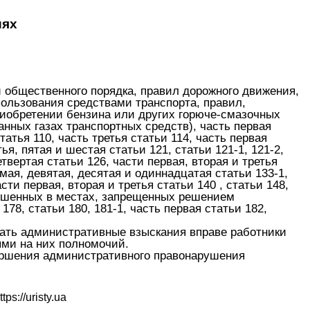
иях
общественного порядка, правил дорожного движения,
пользования средствами транспорта, правил,
приобретении бензина или других горюче-смазочных
нных газах транспортных средств), часть первая
статья 110, часть третья статьи 114, часть первая
тья, пятая и шестая статьи 121, статьи 121-1, 121-2,
етвертая статьи 126, части первая, вторая и третья
сьмая, девятая, десятая и одиннадцатая статьи 133-1,
ти первая, вторая и третья статьи 140 , статьи 148,
вершенных в местах, запрещенных решением
178, статьи 180, 181-1, часть первая статьи 182,
ать административные взыскания вправе работники
ыми на них полномочий.
ршения административного правонарушения
ttps://uristy.ua