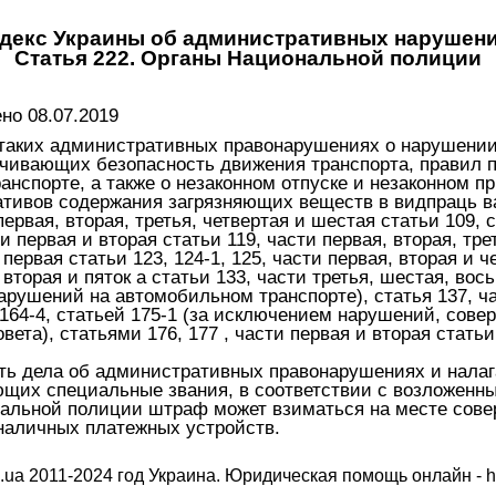
декс Украины об административных нарушен
Статья 222. Органы Национальной полиции
о 08.07.2019
таких административных правонарушениях о нарушении 
ечивающих безопасность движения транспорта, правил 
ранспорте, а также о незаконном отпуске и незаконном 
ативов содержания загрязняющих веществ в видпраць ва
первая, вторая, третья, четвертая и шестая статьи 109, 
ти первая и вторая статьи 119, части первая, вторая, тре
 первая статьи 123, 124-1, 125, части первая, вторая и ч
, вторая и пяток а статьи 133, части третья, шестая, во
арушений на автомобильном транспорте), статья 137, час
1, 164-4, статьей 175-1 (за исключением нарушений, со
вета), статьями 176, 177 , части первая и вторая статьи 
ть дела об административных правонарушениях и налаг
щих специальные звания, в соответствии с возложенн
альной полиции штраф может взиматься на месте сове
наличных платежных устройств.
.ua 2011-2024 год Украина. Юридическая помощь онлайн -
h