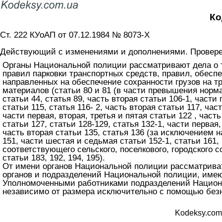
Ко
Ст. 222 КУоАП от 07.12.1984 № 8073-X
Действующий с изменениями и дополнениями. Проверен
Органы Национальной полиции рассматривают дела о 
правил парковки транспортных средств, правил, обесп
направленных на обеспечение сохранности грузов на т
материалов (статьи 80 и 81 (в части превышения норм
статьи 44, статья 89, часть вторая статьи 106-1, части 
статьи 115, статья 116- 2, часть вторая статьи 117, час
части первая, вторая, третья и пятая статьи 122 , часть
статьи 127, статьи 128-129, статья 132-1, части первая
часть вторая статьи 135, статья 136 (за исключением н
151, части шестая и седьмая статьи 152-1, статьи 16
соответствующего сельского, поселкового, городского со
статьи 183, 192, 194, 195).
От имени органов Национальной полиции рассматрива
органов и подразделений Национальной полиции, имею
Уполномоченными работниками подразделений Национ
независимо от размера исключительно с помощью без
Kodeksy.com