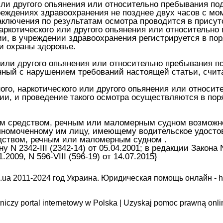
 или другого опьянения или относительно пребывания п
реждениях здравоохранения не позднее двух часов с мо
аключения по результатам осмотра проводится в присут
наркотического или другого опьянения или относительн
ии, в учреждении здравоохранения регистрируется в п
и охраны здоровье.
о или другого опьянения или относительно пребывания п
нный с нарушением требований настоящей статьи, счит
ого, наркотического или другого опьянения или относи
ии, и проведение такого осмотра осуществляются в пор
ным средством, речным или маломерным судном возможн
номоченному им лицу, имеющему водительское удостов
дством, речным или маломерным судном .
N 2342-III (2342-14) от 05.04.2001; в редакции Закона N
2009, N 596-VIII (596-19) от 14.07.2015}
.ua 2011-2024 год Украина. Юридическая помощь онлайн -
h
iczy portal internetowy w Polska | Uzyskaj pomoc prawną onli