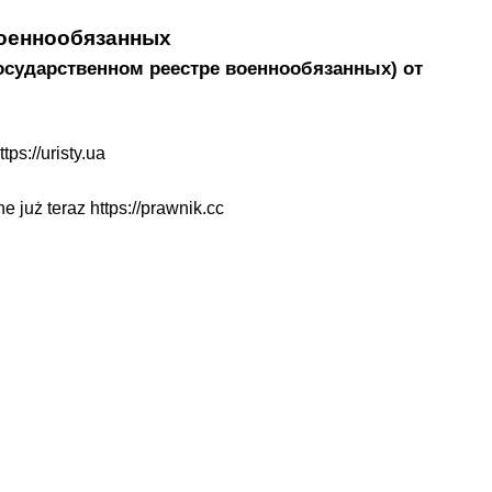
военнообязанных
осударственном реестре военнообязанных) от
ttps://uristy.ua
ne już teraz
https://prawnik.cc