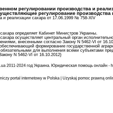
венном регулировании производства и реали
осуществляющие регулирование производства 
а и реализации сахара от 17.06.1999 № 758-XIV
 сахара определяет Кабинет Министров Украины.
 сахара осуществляет центральный орган исполнительн
нениями, внесенными согласно Закону N 5462-VI от 16.10
 обеспечивающий формирование государственной аграрн
 обязательными для выполнения всеми субъектами пред
акону N 5462-VI от 16.10.2012}
.ua 2011-2024 год Украина. Юридическая помощь онлайн -
h
iczy portal internetowy w Polska | Uzyskaj pomoc prawną onli