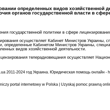
овании определенных видов хозяйственной д
мочия органов государственной власти в сфер
ения государственной политики в сфере лицензирования
ирования осуществляет Кабинет Министров Украины, с
ти, определенные Кабинетом Министров Украины, специ
ленных видов хозяйственной деятельности.
ицензирования телерадиовещания осуществляет Национ
.ua 2011-2024 год Украина. Юридическая помощь онлайн -
h
iczy portal internetowy w Polska | Uzyskaj pomoc prawną onli