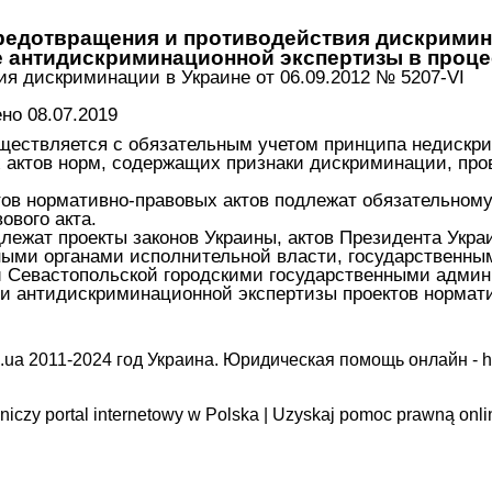
редотвращения и противодействия дискримин
е антидискриминационной экспертизы в проц
ия дискриминации в Украине от 06.09.2012 № 5207-VI
о 08.07.2019
существляется с обязательным учетом принципа недискр
х актов норм, содержащих признаки дискриминации, пр
ов нормативно-правовых актов подлежат обязательном
ового акта.
ежат проекты законов Украины, актов Президента Украи
ыми органами исполнительной власти, государственным
и Севастопольской городскими государственными адми
ти антидискриминационной экспертизы проектов нормат
.ua 2011-2024 год Украина. Юридическая помощь онлайн -
h
iczy portal internetowy w Polska | Uzyskaj pomoc prawną onli