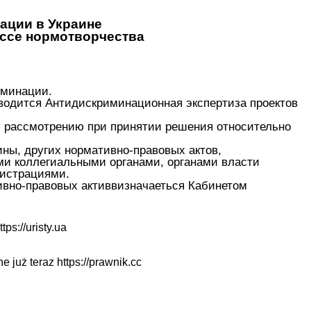
ации в Украине
ессе нормотворчества
иминации.
оводится Антидискриминационная экспертиза проектов
у рассмотрению при принятии решения относительно
ны, других нормативно-правовых актов,
и коллегиальными органами, органами власти
нистрациями.
ивно-правовых активвизначаеться Кабинетом
ttps://uristy.ua
ne już teraz
https://prawnik.cc