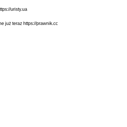
ttps://uristy.ua
ne już teraz
https://prawnik.cc