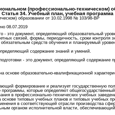
иональном (профессионально-техническом) о
Статья 34. Учебный план, учебная программа
ческом) образовании от 10.02.1998 № 103/98-ВР
о 08.07.2019
о - это документ, определяющий образовательный урове
тных связей, формы, периодичность, сроки контроля з
 обязательным средств обучения и планируемый урове
 определяющий содержание знаний и умений.
подготовки - это документ, определяющий содержание п
на основе образовательно-квалификационной характер
ающий формирование и реализует государственную пол
е программы, которые определяют общегосударственный
ания в профессионально-технических учебных заведен
основе типовых учебных планов и типовых учебных пр
менения в соответствующей отрасли производства сфере
льным органом исполнительной власти, обеспечивающий