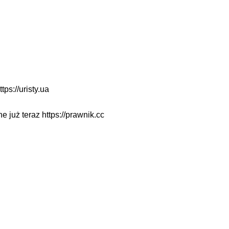
ttps://uristy.ua
ne już teraz
https://prawnik.cc