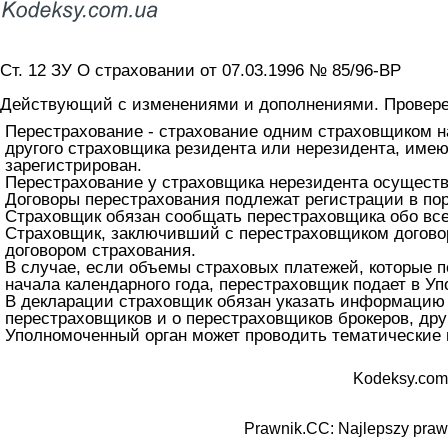
Ст. 12 ЗУ О страховании от 07.03.1996 № 85/96-ВР
Действующий с изменениями и дополнениями. Проверен
Перестрахование - страхование одним страховщиком н
другого страховщика резидента или нерезидента, имею
зарегистрирован.
Перестрахование у страховщика нерезидента осуществ
Договоры перестрахования подлежат регистрации в по
Страховщик обязан сообщать перестраховщика обо все
Страховщик, заключивший с перестраховщиком договор
договором страхования.
В случае, если объемы страховых платежей, которые п
начала календарного года, перестраховщик подает в 
В декларации страховщик обязан указать информацию о
перестраховщиков и о перестраховщиков брокеров, д
Уполномоченный орган может проводить тематические 
Kodeksy.com
Prawnik.CC: Najlepszy prawn