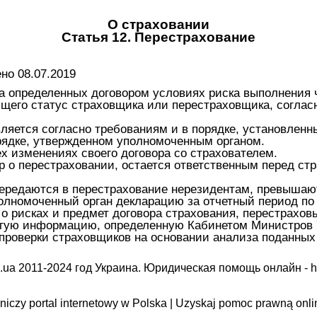
О страховании
Статья 12. Перестрахование
о 08.07.2019
а определенных договором условиях риска выполнения ч
щего статус страховщика или перестраховщика, согласн
ляется согласно требованиям и в порядке, установлен
рядке, утвержденном уполномоченным органом.
х изменениях своего договора со страхователем.
 о перестраховании, остается ответственным перед стр
ередаются в перестрахование нерезидентам, превышают
Уполномоченный орган декларацию за отчетный период п
 рисках и предмет договора страхования, перестраховы
ругую информацию, определенную Кабинетом Министров 
проверки страховщиков на основании анализа поданных
.ua 2011-2024 год Украина. Юридическая помощь онлайн -
h
iczy portal internetowy w Polska | Uzyskaj pomoc prawną onli