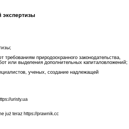
й экспертизы
тизы;
ют требованиям природоохранного законодательства,
абот или выделения дополнительных капиталовложений;
ециалистов, ученых, создание надлежащей
ttps://uristy.ua
ne już teraz
https://prawnik.cc