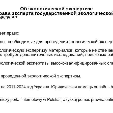
Об экологической экспертизе
Права эксперта государственной экологическо
 45/95-ВР
еет право:
алы, необходимые для проведения экологической экспер
кологическую экспертизу материалов, которые не отвеча
ых требует дополнительных исследований, поисковых р
экологической экспертизы высококвалифицированных сп
 проведенной экологической экспертизы.
.ua 2011-2024 год Украина. Юридическая помощь онлайн -
h
iczy portal internetowy w Polska | Uzyskaj pomoc prawną onli